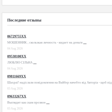
Последние отзывы
06729755XX
МОШЕННИК ; скользкая личность - кидает на деньги
…
04 Aug 2026
09538100XX
ЛЮБЛЮ СІЛЬНА
…
04 Aug 2026
09811669XX
Шахраї! надіслали повідомлення на Вайбер начебто від Авторіа - щоб пі
03 Aug 2026
09633267XX
Выглядит как скам прозвон
…
03 Aug 2026