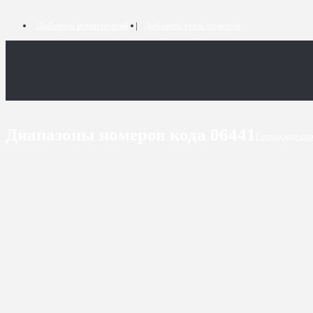
Добавить комментарий
Добавить связь номеров
Диапазоны номеров кода 06441
Городские сп