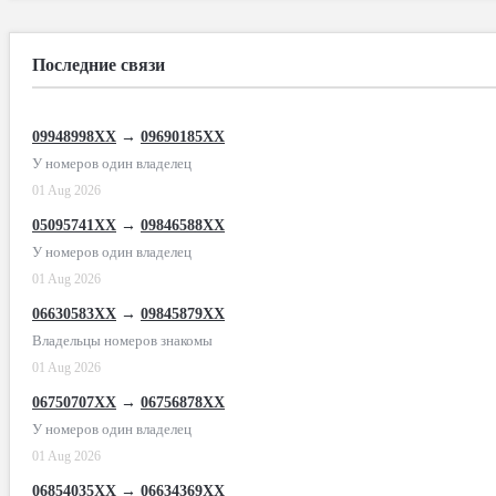
Последние связи
09948998XX
→
09690185XX
У номеров один владелец
01 Aug 2026
05095741XX
→
09846588XX
У номеров один владелец
01 Aug 2026
06630583XX
→
09845879XX
Владельцы номеров знакомы
01 Aug 2026
06750707XX
→
06756878XX
У номеров один владелец
01 Aug 2026
06854035XX
→
06634369XX