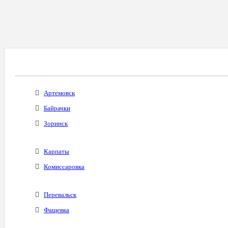
Все Города С Таким Же Междугородним Код
Артемовск
Байрачки
Зоринск
Карпаты
Комиссаровка
Перевальск
Фащевка