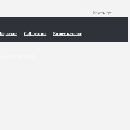
Короткие
Call-центры
Бизнес-каталог
т +3806441X XX XX