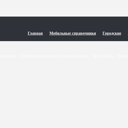
Главная
Мобильные справочники
Городские
равочники
/
Телефоны Луганска и Луганской области
/
Код - 06441
/
Форма