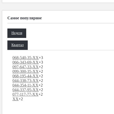
Самое популярное
Неделя
Квартал
068-540-35-XX
+3
066-343-69-XX
+3
097-647-33-XX
+2
099-300-35-XX
+2
068-195-44-XX
+2
044-338-73-XX
+2
044-354-11-XX
+2
044-337-95-XX
+2
077-117-77-XX
+2
XX
+2