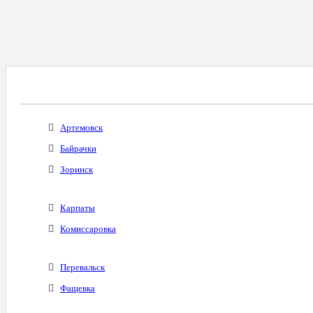
Все Города С Таким Же Междугородним Код
Артемовск
Байрачки
Зоринск
Карпаты
Комиссаровка
Перевальск
Фащевка