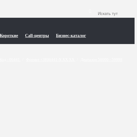
Короткие
Call-центры
Бизнес-каталог
Код - 06441
/
Формат +3806441-X XX XX
/
Диапазон 50000 - 59999