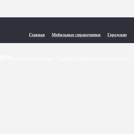
Главная
Мобильные справочники
Городские
9999
Городские справочники
/
Телефоны Луганска и Луганской области
/