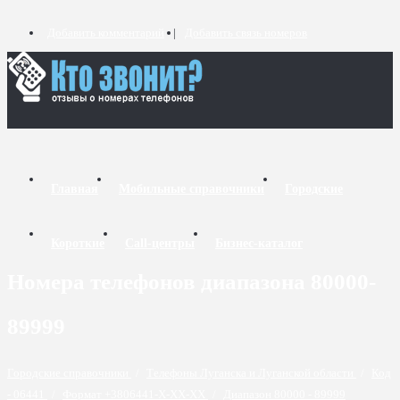
Добавить комментарий
Добавить связь номеров
Главная
Мобильные справочники
Городские
Короткие
Call-центры
Бизнес-каталог
Номера телефонов диапазона 80000-
89999
Городские справочники
/
Телефоны Луганска и Луганской области
/
Код
- 06441
/
Формат +3806441-X-XX-XX
/
Диапазон 80000 - 89999