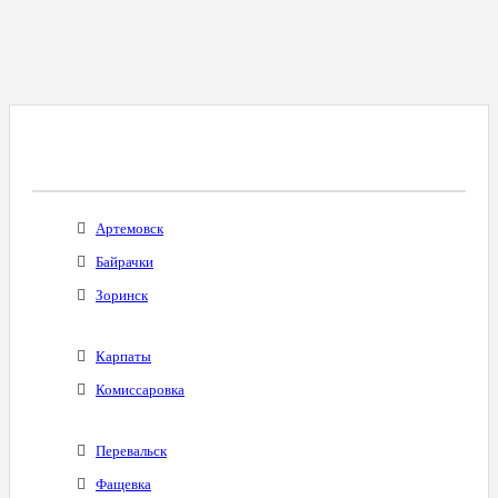
Все Города С Таким Же Междугородним
Кодом
Артемовск
Байрачки
Зоринск
Карпаты
Комиссаровка
Перевальск
Фащевка