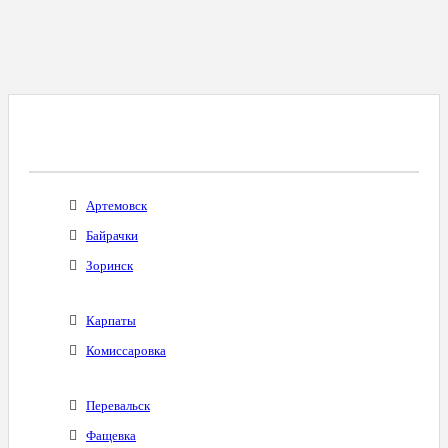
Все Города С Таким Же Междугородним
Кодом
Артемовск
Байрачки
Зоринск
Карпаты
Комиссаровка
Перевальск
Фащевка