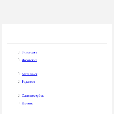
Все Города С Таким Же Междугородним
Кодом
Зимогорье
Лозовский
Металлист
Родаково
Славяносербск
Фрунзе