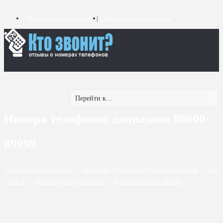
Добавить комментарий
Добавить связь номеров
Перейти к...
Номера телефонов диапазона 80000-
89999
Городские справочники
/
Телефоны Луганска и Луганской области
/
Код
- 06473
/
Формат (06473) XXXXX
/
Диапазон 80000 - 89999