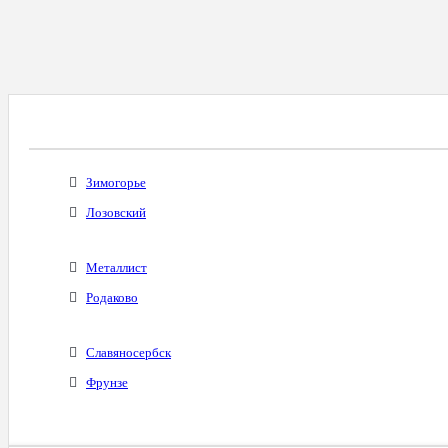
Все Города С Таким Же Междугородним Код
Зимогорье
Лозовский
Металлист
Родаково
Славяносербск
Фрунзе