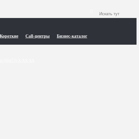
Короткие
Call-центры
Бизнес-каталог
т (06473) X-XX-XX