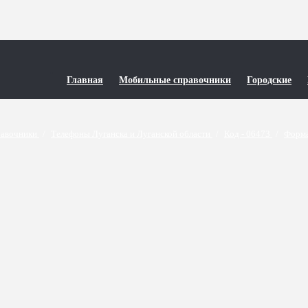
Главная
Мобильные справочники
Городские
равочники
/
Телефоны Луганска и Луганской области
/
Код - 06473
/
Форма