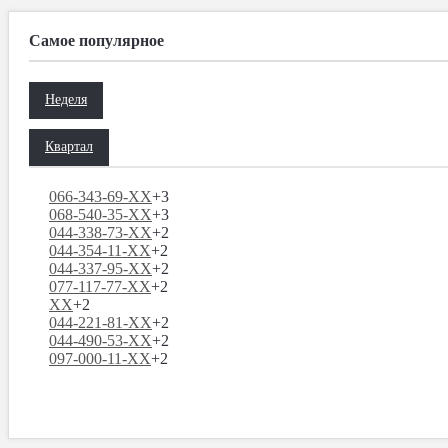
Самое популярное
Неделя
Квартал
066-343-69-XX
+3
068-540-35-XX
+3
044-338-73-XX
+2
044-354-11-XX
+2
044-337-95-XX
+2
077-117-77-XX
+2
XX
+2
044-221-81-XX
+2
044-490-53-XX
+2
097-000-11-XX
+2