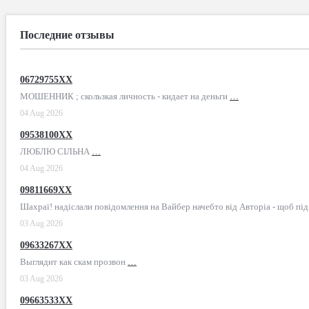
Последние отзывы
06729755XX
МОШЕННИК ; скользкая личность - кидает на деньги
…
04 Aug 2026
09538100XX
ЛЮБЛЮ СІЛЬНА
…
04 Aug 2026
09811669XX
Шахраї! надіслали повідомлення на Вайбер начебто від Авторіа - щоб пі
03 Aug 2026
09633267XX
Выглядит как скам прозвон
…
03 Aug 2026
09663533XX