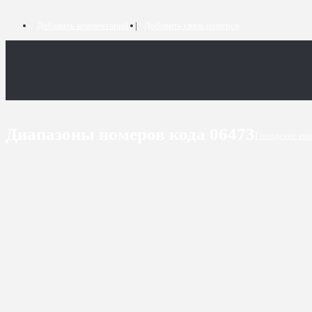
Добавить комментарий
Добавить связь номеров
Диапазоны номеров кода 06473
Городские сп