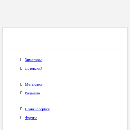
Все Города С Таким Же Междугородним
Кодом
Зимогорье
Лозовский
Металлист
Родаково
Славяносербск
Фрунзе