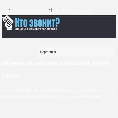
Добавить комментарий
Добавить связь номеров
Перейти к...
Номера телефонов диапазона 10000-
19999
Городские справочники
/
Телефоны Луганска и Луганской области
/
Код
- 06473
/
Формат +3806473-X XX XX
/
Диапазон 10000 - 19999