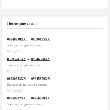
Последние связи
09948998XX
→
09690185XX
У номеров один владелец
01 Aug 2026
05095741XX
→
09846588XX
У номеров один владелец
01 Aug 2026
06630583XX
→
09845879XX
Владельцы номеров знакомы
01 Aug 2026
06750707XX
→
06756878XX
У номеров один владелец