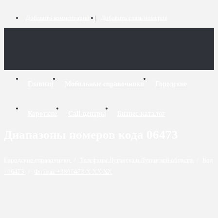
Добавить комментарий
Добавить связь номеров
Главная
Мобильные справочники
Городские
Короткие
Call-центры
Бизнес-каталог
Диапазоны номеров кода 06473
Городские справочники
/
Телефоны Луганска и Луганской области
/
Код
- 06473
/
Формат +3806473-X-XX-XX