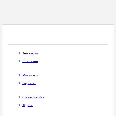
Все Города С Таким Же Междугородним
Кодом
Зимогорье
Лозовский
Металлист
Родаково
Славяносербск
Фрунзе