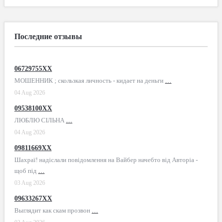
Последние отзывы
06729755XX
МОШЕННИК ; скользкая личность - кидает на деньги
…
04 Aug 2026
09538100XX
ЛЮБЛЮ СІЛЬНА
…
04 Aug 2026
09811669XX
Шахраї! надіслали повідомлення на Вайбер начебто від Авторіа -
щоб під
…
03 Aug 2026
09633267XX
Выглядит как скам прозвон
…