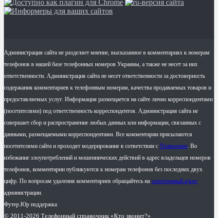
Администрация сайта не разделяет мнение, высказанное в комментариях к номерам
телефонов в нашей базе телефонных номеров Украины, а также не несет за них
ответственности. Администрация сайта не несет ответственности за достоверность
содержания комментариев к телефонным номерам, качества продаваемых товаров и
предоставляемых услуг. Информация размещается на сайте лично корреспондентами
(посетителями) под ответственность корреспондентов. Администрация сайта не
совершает сбор и распространение любых данных или информации, связанных с
данными, размещаемыми корреспондентами. Все комментарии присылаются
посетителями сайта и проходят модерирование в сответствии с
Правилами
. Во
избежание злоупотреблений и мошеннических действий в адрес владельцев номеров
телефонов, комментарии публикуются к номерам телефонов без последних двух
цифр. По вопросам удаления комментариев обращайтесь на
электронный адрес
администрации.
Футер.Юр поддержка
© 2011-2026 Телефонный справочник «Кто звонит?»