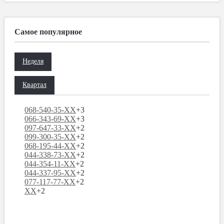
Самое популярное
Неделя
Квартал
068-540-35-XX
+3
066-343-69-XX
+3
097-647-33-XX
+2
099-300-35-XX
+2
068-195-44-XX
+2
044-338-73-XX
+2
044-354-11-XX
+2
044-337-95-XX
+2
077-117-77-XX
+2
XX
+2