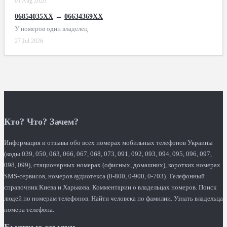
01 Aug 2026
06854035XX
→
06634369XX
У номеров один владелец
27 Jul 2026
Кто? Что? Зачем?
Информация и отзывы обо всех номерах мобильных телефонов Украины
(коды 039, 050, 063, 066, 067, 068, 073, 091, 092, 093, 094, 095, 096, 097,
098, 099), стационарных номерах (офисных, домашних), коротких номерах
SMS-сервисов, номеров аудиотекса (0-800, 0-900, 0-703). Телефонный
справочник Киева и Харькова. Комментарии о владельцах номеров. Поиск
людей по номерам телефонов. Найти человека по фамилии. Узнать владельца
номера телефона.