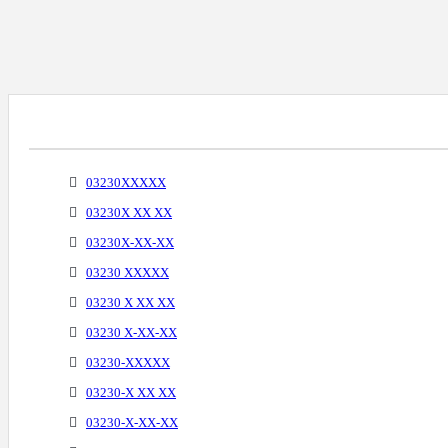
Варианты Написания Телефонных Номеров
03230XXXXX
03230X XX XX
03230X-XX-XX
03230 XXXXX
03230 X XX XX
03230 X-XX-XX
03230-XXXXX
03230-X XX XX
03230-X-XX-XX