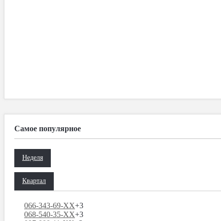
Самое популярное
Неделя
Квартал
066-343-69-XX
+3
068-540-35-XX
+3