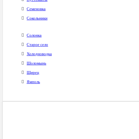
Семеновка
Сокольники
Солонка
Старое село
Холодноводка
Шоломынь
Щирец
Ямполь