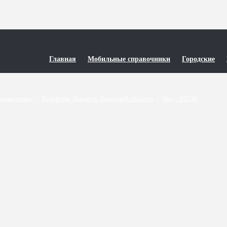
Главная
Мобильные справочники
Городские
правочники
/
Телефоны Львова и Львовской области
/
Код - 03230