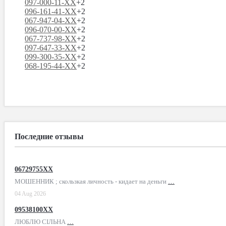
097-000-11-XX
+2
096-161-41-XX
+2
067-947-04-XX
+2
096-070-00-XX
+2
067-737-98-XX
+2
097-647-33-XX
+2
099-300-35-XX
+2
068-195-44-XX
+2
Последние отзывы
06729755XX
МОШЕННИК ; скользкая личность - кидает на деньги
…
04 Aug 2026
09538100XX
ЛЮБЛЮ СІЛЬНА
…