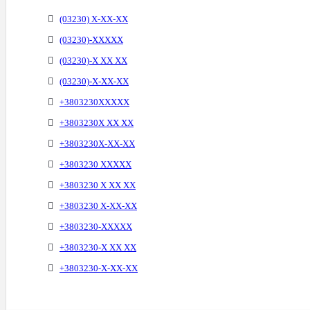
(03230) X-XX-XX
(03230)-XXXXX
(03230)-X XX XX
(03230)-X-XX-XX
+3803230XXXXX
+3803230X XX XX
+3803230X-XX-XX
+3803230 XXXXX
+3803230 X XX XX
+3803230 X-XX-XX
+3803230-XXXXX
+3803230-X XX XX
+3803230-X-XX-XX