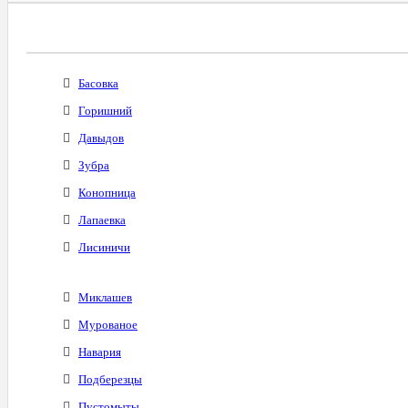
Все Города С Таким Же Междугородним Код
Басовка
Горишний
Давыдов
Зубра
Конопница
Лапаевка
Лисиничи
Миклашев
Мурованое
Навария
Подберезцы
Пустомыты