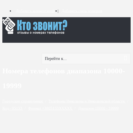
Добавить комментарий
Добавить связь номеров
Перейти к...
Номера телефонов диапазона 10000-
19999
Городские справочники
/
Телефоны Николаева и Николаевской области
/
Код - 05133
/
Формат +3805133XXXXX
/
Диапазон 10000 - 19999