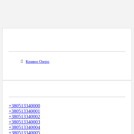
Все Города С Таким Же Междугородним
Кодом
Кривое Озеро
Диапазоны Телефонных Номеров
+380513340000
+380513340001
+380513340002
+380513340003
+380513340004
+380513340005