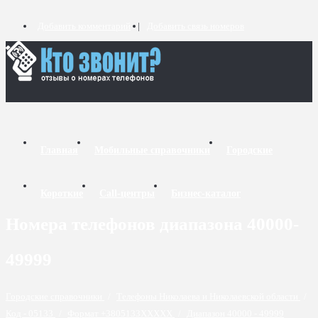
Добавить комментарий
Добавить связь номеров
Главная
Мобильные справочники
Городские
Короткие
Call-центры
Бизнес-каталог
Номера телефонов диапазона 40000-
49999
Городские справочники
/
Телефоны Николаева и Николаевской области
/
Код - 05133
/
Формат +3805133XXXXX
/
Диапазон 40000 - 49999