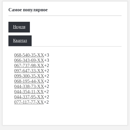
Самое популярное
Неделя
Квартал
068-540-35-XX
+3
066-343-69-XX
+3
067-737-98-XX
+2
097-647-33-XX
+2
099-300-35-XX
+2
068-195-44-XX
+2
044-338-73-XX
+2
044-354-11-XX
+2
044-337-95-XX
+2
077-117-77-XX
+2