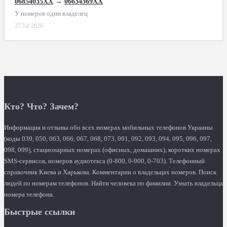
06854035XX
→
06634369XX
У номеров один владелец
27 Jul 2026
Кто? Что? Зачем?
Информация и отзывы обо всех номерах мобильных телефонов Украины
(коды 039, 050, 063, 066, 067, 068, 073, 091, 092, 093, 094, 095, 096, 097,
098, 099), стационарных номерах (офисных, домашних), коротких номерах
SMS-сервисов, номеров аудиотекса (0-800, 0-900, 0-703). Телефонный
справочник Киева и Харькова. Комментарии о владельцах номеров. Поиск
людей по номерам телефонов. Найти человека по фамилии. Узнать владельца
номера телефона.
Быстрые ссылки