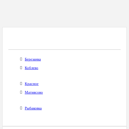
Все Города С Таким Же Междугородним
Кодом
Березанка
Коблево
Красное
Матиясово
Рыбаковка