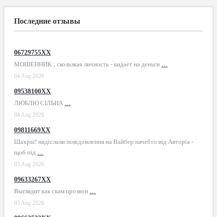
Последние отзывы
06729755XX
МОШЕННИК ; скользкая личность - кидает на деньги
…
04 Aug 2026
09538100XX
ЛЮБЛЮ СІЛЬНА
…
04 Aug 2026
09811669XX
Шахраї! надіслали повідомлення на Вайбер начебто від Авторіа -
щоб під
…
03 Aug 2026
09633267XX
Выглядит как скам прозвон
…
03 Aug 2026