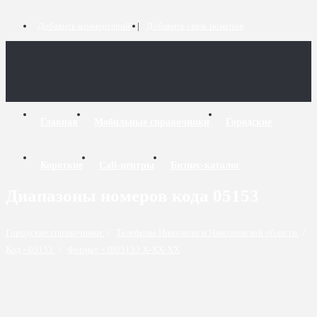
Добавить комментарий
Добавить связь номеров
Главная
Мобильные справочники
Городские
Короткие
Call-центры
Бизнес-каталог
Диапазоны номеров кода 05153
Городские справочники
/
Телефоны Николаева и Николаевской области
/
Код - 05153
/
Формат +3805153 X-XX-XX