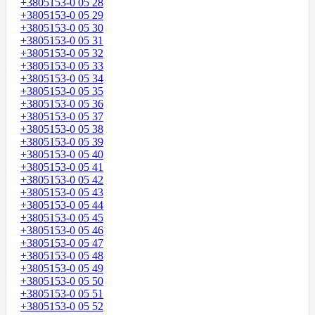
+3805153-0 05 28
+3805153-0 05 29
+3805153-0 05 30
+3805153-0 05 31
+3805153-0 05 32
+3805153-0 05 33
+3805153-0 05 34
+3805153-0 05 35
+3805153-0 05 36
+3805153-0 05 37
+3805153-0 05 38
+3805153-0 05 39
+3805153-0 05 40
+3805153-0 05 41
+3805153-0 05 42
+3805153-0 05 43
+3805153-0 05 44
+3805153-0 05 45
+3805153-0 05 46
+3805153-0 05 47
+3805153-0 05 48
+3805153-0 05 49
+3805153-0 05 50
+3805153-0 05 51
+3805153-0 05 52