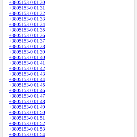
+3805153-0 01 30
+3805153-0 01 31
+3805153-0 01 32
+3805153-0 01 33
+3805153-0 01 34
+3805153-0 01 35
+3805153-0 01 36
+3805153-0 01 37
+3805153-0 01 38
+3805153-0 01 39
+3805153-0 01 40
+3805153-0 01 41
+3805153-0 01 42
+3805153-0 01 43
+3805153-0 01 44
+3805153-0 01 45
+3805153-0 01 46
+3805153-0 01 47
+3805153-0 01 48
+3805153-0 01 49
+3805153-0 01 50
+3805153-0 01 51
+3805153-0 01 52
+3805153-0 01 53
+3805153-0 01 54