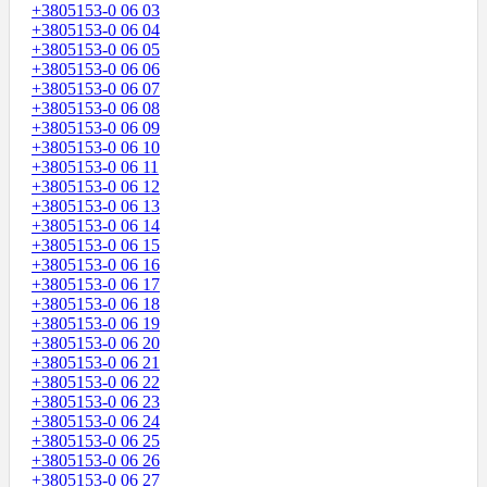
+3805153-0 06 03
+3805153-0 06 04
+3805153-0 06 05
+3805153-0 06 06
+3805153-0 06 07
+3805153-0 06 08
+3805153-0 06 09
+3805153-0 06 10
+3805153-0 06 11
+3805153-0 06 12
+3805153-0 06 13
+3805153-0 06 14
+3805153-0 06 15
+3805153-0 06 16
+3805153-0 06 17
+3805153-0 06 18
+3805153-0 06 19
+3805153-0 06 20
+3805153-0 06 21
+3805153-0 06 22
+3805153-0 06 23
+3805153-0 06 24
+3805153-0 06 25
+3805153-0 06 26
+3805153-0 06 27