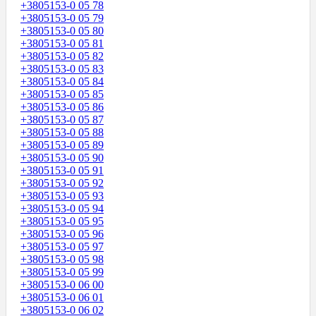
+3805153-0 05 78
+3805153-0 05 79
+3805153-0 05 80
+3805153-0 05 81
+3805153-0 05 82
+3805153-0 05 83
+3805153-0 05 84
+3805153-0 05 85
+3805153-0 05 86
+3805153-0 05 87
+3805153-0 05 88
+3805153-0 05 89
+3805153-0 05 90
+3805153-0 05 91
+3805153-0 05 92
+3805153-0 05 93
+3805153-0 05 94
+3805153-0 05 95
+3805153-0 05 96
+3805153-0 05 97
+3805153-0 05 98
+3805153-0 05 99
+3805153-0 06 00
+3805153-0 06 01
+3805153-0 06 02