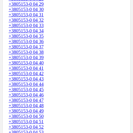
+3805153-0 04 29
+3805153-0 04 30
+3805153-0 04 31
+3805153-0 04 32
+3805153-0 04 33
+3805153-0 04 34
+3805153-0 04 35
+3805153-0 04 36
+3805153-0 04 37
+3805153-0 04 38
+3805153-0 04 39
+3805153-0 04 40
+3805153-0 04 41
+3805153-0 04 42
+3805153-0 04 43
+3805153-0 04 44
+3805153-0 04 45
+3805153-0 04 46
+3805153-0 04 47
+3805153-0 04 48
+3805153-0 04 49
+3805153-0 04 50
+3805153-0 04 51
+3805153-0 04 52
+3805153-0 04 53