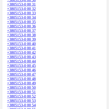
+3805153-0 00 31
+3805153-0 00 32
+3805153-0 00 33
+3805153-0 00 34
+3805153-0 00 35
+3805153-0 00 36
+3805153-0 00 37
+3805153-0 00 38
+3805153-0 00 39
+3805153-0 00 40
+3805153-0 00 41
+3805153-0 00 42
+3805153-0 00 43
+3805153-0 00 44
+3805153-0 00 45
+3805153-0 00 46
+3805153-0 00 47
+3805153-0 00 48
+3805153-0 00 49
+3805153-0 00 50
+3805153-0 00 51
+3805153-0 00 52
+3805153-0 00 53
+3805153-0 00 54