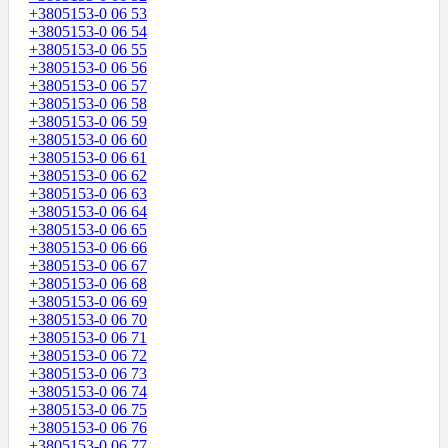
+3805153-0 06 53
+3805153-0 06 54
+3805153-0 06 55
+3805153-0 06 56
+3805153-0 06 57
+3805153-0 06 58
+3805153-0 06 59
+3805153-0 06 60
+3805153-0 06 61
+3805153-0 06 62
+3805153-0 06 63
+3805153-0 06 64
+3805153-0 06 65
+3805153-0 06 66
+3805153-0 06 67
+3805153-0 06 68
+3805153-0 06 69
+3805153-0 06 70
+3805153-0 06 71
+3805153-0 06 72
+3805153-0 06 73
+3805153-0 06 74
+3805153-0 06 75
+3805153-0 06 76
+3805153-0 06 77