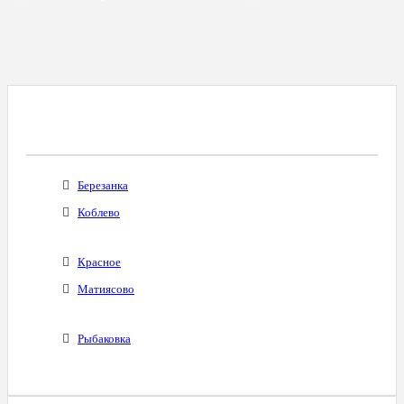
Все Города С Таким Же Междугородним
Кодом
Березанка
Коблево
Красное
Матиясово
Рыбаковка