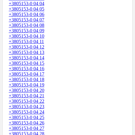
+3805153-0 04 04
+3805153-0 04 05
+3805153-0 04 06
+3805153-0 04 07
+3805153-0 04 08
+3805153-0 04 09
+3805153-0 04 10
+3805153-0 04 11
+3805153-0 04 12
+3805153-0 04 13
+3805153-0 04 14
+3805153-0 04 15
+3805153-0 04 16
+3805153-0 04 17
+3805153-0 04 18
+3805153-0 04 19
+3805153-0 04 20
+3805153-0 04 21
+3805153-0 04 22
+3805153-0 04 23
+3805153-0 04 24
+3805153-0 04 25
+3805153-0 04 26
+3805153-0 04 27
+3805153-0 04 28