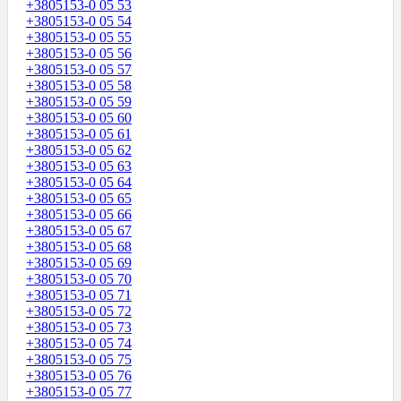
+3805153-0 05 53
+3805153-0 05 54
+3805153-0 05 55
+3805153-0 05 56
+3805153-0 05 57
+3805153-0 05 58
+3805153-0 05 59
+3805153-0 05 60
+3805153-0 05 61
+3805153-0 05 62
+3805153-0 05 63
+3805153-0 05 64
+3805153-0 05 65
+3805153-0 05 66
+3805153-0 05 67
+3805153-0 05 68
+3805153-0 05 69
+3805153-0 05 70
+3805153-0 05 71
+3805153-0 05 72
+3805153-0 05 73
+3805153-0 05 74
+3805153-0 05 75
+3805153-0 05 76
+3805153-0 05 77