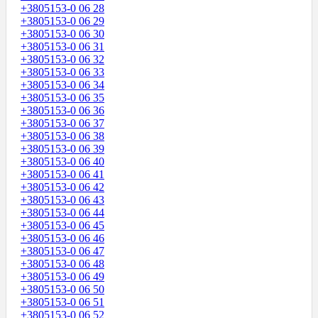
+3805153-0 06 28
+3805153-0 06 29
+3805153-0 06 30
+3805153-0 06 31
+3805153-0 06 32
+3805153-0 06 33
+3805153-0 06 34
+3805153-0 06 35
+3805153-0 06 36
+3805153-0 06 37
+3805153-0 06 38
+3805153-0 06 39
+3805153-0 06 40
+3805153-0 06 41
+3805153-0 06 42
+3805153-0 06 43
+3805153-0 06 44
+3805153-0 06 45
+3805153-0 06 46
+3805153-0 06 47
+3805153-0 06 48
+3805153-0 06 49
+3805153-0 06 50
+3805153-0 06 51
+3805153-0 06 52