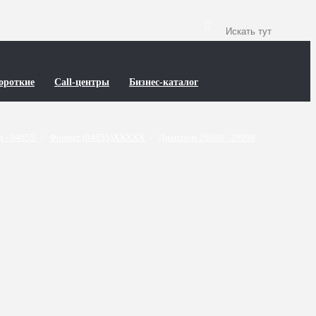
ороткие
Call-центры
Бизнес-каталог
д - 04855
/
Формат (04855)XXXXX
/
Диапазон 20000 - 29999