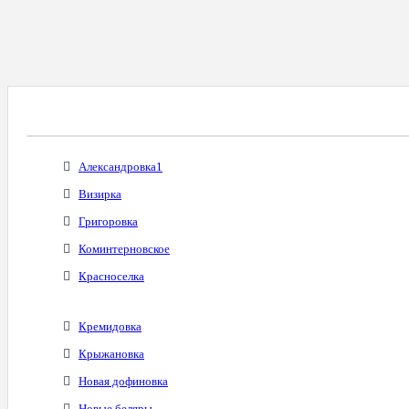
Все Города С Таким Же Междугородним Код
Александровка1
Визирка
Григоровка
Коминтерновское
Красноселка
Кремидовка
Крыжановка
Новая дофиновка
Новые беляры