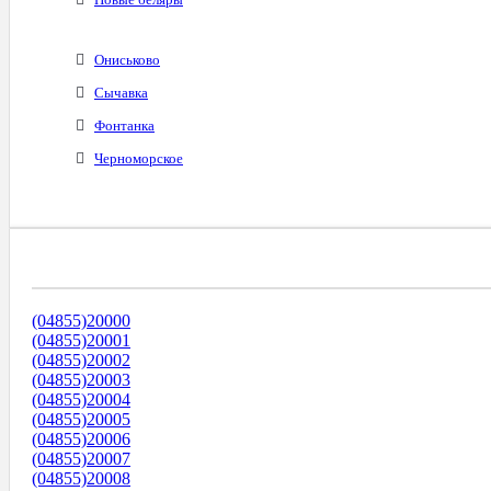
Ониськово
Сычавка
Фонтанка
Черноморское
Диапазоны Телефонных Номеров
(04855)20000
(04855)20001
(04855)20002
(04855)20003
(04855)20004
(04855)20005
(04855)20006
(04855)20007
(04855)20008