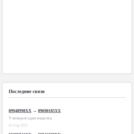
Последние связи
09948998XX
→
09690185XX
У номеров один владелец
01 Aug 2026