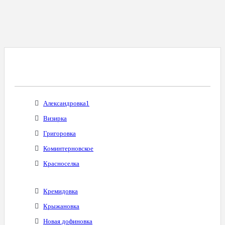
Все Города С Таким Же Междугородним
Кодом
Александровка1
Визирка
Григоровка
Коминтерновское
Красноселка
Кремидовка
Крыжановка
Новая дофиновка