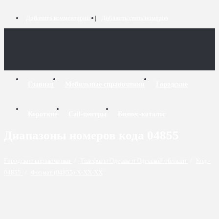
Добавить комментарий
Добавить связь номеров
Главная
Мобильные справочники
Городские
Короткие
Call-центры
Бизнес-каталог
Диапазоны номеров кода 04855
Городские справочники
/
Телефоны Одессы и Одесской области
/
Код -
04855
/
Формат (04855)-X-XX-XX