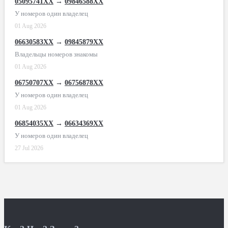
05095741XX
→
09846588XX
У номеров один владелец
01 Aug 2026
06630583XX
→
09845879XX
Владельцы номеров знакомы
01 Aug 2026
06750707XX
→
06756878XX
У номеров один владелец
01 Aug 2026
06854035XX
→
06634369XX
У номеров один владелец
27 Jul 2026