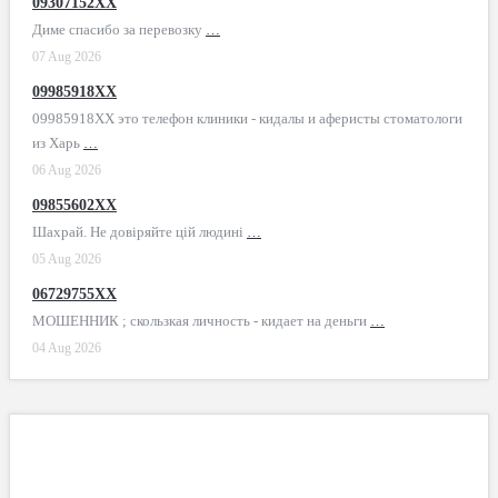
09307152XX
Диме спасибо за перевозку
…
07 Aug 2026
09985918XX
09985918XX это телефон клиники - кидалы и аферисты стоматологи
из Харь
…
06 Aug 2026
09855602XX
Шахрай. Не довіряйте цій людині
…
05 Aug 2026
06729755XX
МОШЕННИК ; скользкая личность - кидает на деньги
…
04 Aug 2026