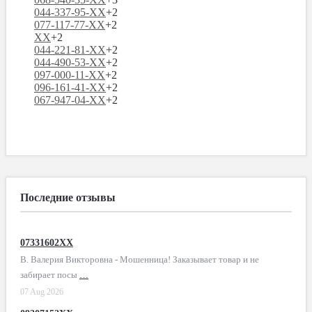
044-337-95-XX
+2
077-117-77-XX
+2
XX
+2
044-221-81-XX
+2
044-490-53-XX
+2
097-000-11-XX
+2
096-161-41-XX
+2
067-947-04-XX
+2
Последние отзывы
07331602XX
В. Валерия Викторовна - Мошенница! Заказывает товар и не
забирает посы
…
07 Aug 2026