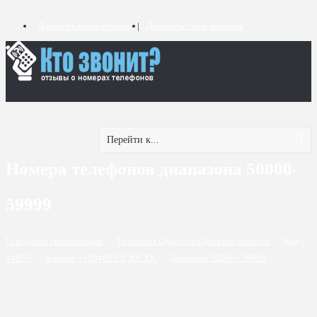
Добавить комментарий
Добавить связь номеров
Перейти к...
Номера телефонов диапазона 50000-
59999
Городские справочники
/
Телефоны Одессы и Одесской области
/
Код -
04855
/
Формат +3804855 X XX XX
/
Диапазон 50000 - 59999