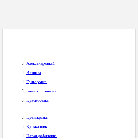
Все Города С Таким Же Междугородним
Кодом
Александровка1
Визирка
Григоровка
Коминтерновское
Красноселка
Кремидовка
Крыжановка
Новая дофиновка