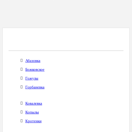
Все Города С Таким Же Междугородним
Кодом
Абазовка
Божковское
Гожулы
Горбаневка
Ковалевка
Копылы
Кротенки