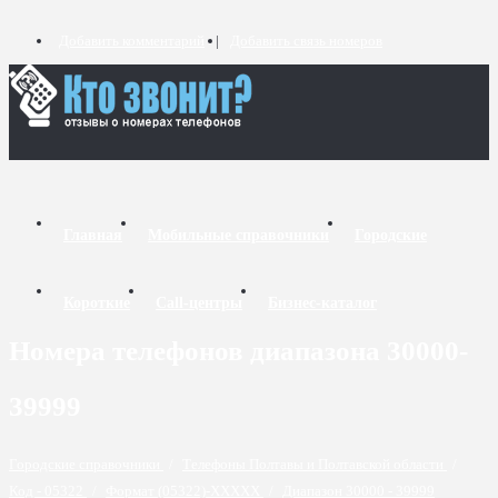
Добавить комментарий
Добавить связь номеров
Главная
Мобильные справочники
Городские
Короткие
Call-центры
Бизнес-каталог
Номера телефонов диапазона 30000-
39999
Городские справочники
/
Телефоны Полтавы и Полтавской области
/
Код - 05322
/
Формат (05322)-XXXXX
/
Диапазон 30000 - 39999