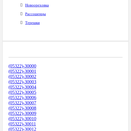
Новоореховка
Рассошенцы
Терешки
Диапазоны Телефонных Номеров
(05322)-30000
(05322)-30001
(05322)-30002
(05322)-30003
(05322)-30004
(05322)-30005
(05322)-30006
(05322)-30007
(05322)-30008
(05322)-30009
(05322)-30010
(05322)-30011
(05322)-30012