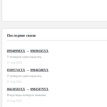
Последние связи
09948998XX
→
09690185XX
У номеров один владелец
01 Aug 2026
05095741XX
→
09846588XX
У номеров один владелец
01 Aug 2026
06630583XX
→
09845879XX
Владельцы номеров знакомы
01 Aug 2026