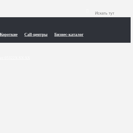
Короткие
Call-центры
Бизнес-каталог
ат 05322X XX XX