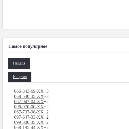
Самое популярное
Неделя
Квартал
066-343-69-XX
+3
068-540-35-XX
+3
067-947-04-XX
+2
096-070-00-XX
+2
067-737-98-XX
+2
097-647-33-XX
+2
099-300-35-XX
+2
068-195-44-XX
+2