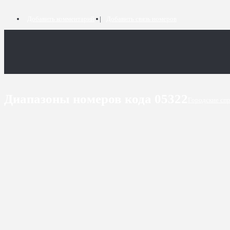
Добавить комментарий
Добавить связь номеров
Диапазоны номеров кода 05322
Городские сп