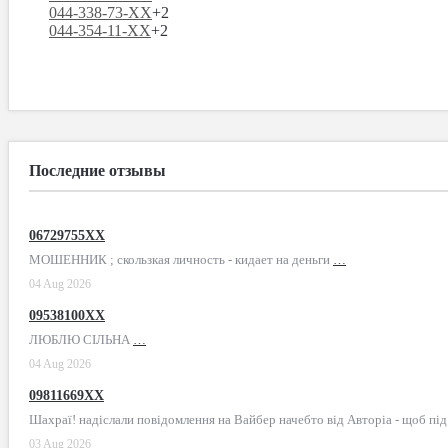
044-338-73-XX
+2
044-354-11-XX
+2
Последние отзывы
06729755XX
МОШЕННИК ; скользкая личность - кидает на деньги
…
04 Aug 2026
09538100XX
ЛЮБЛЮ СІЛЬНА
…
04 Aug 2026
09811669XX
Шахраї! надіслали повідомлення на Вайбер начебто від Авторіа - щоб пі
03 Aug 2026