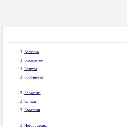
Все Города С Таким Же Междугородним Код
Абазовка
Божковское
Гожулы
Горбаневка
Ковалевка
Копылы
Кротенки
Новоореховка