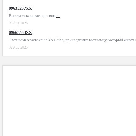
09633267XX
Выглядит как скам прозвон
…
03 Aug 2026
09663533XX
Этот номер засвечен в YouTube, принадлежит вьетнамцу, который живёт
02 Aug 2026