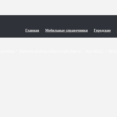
Главная
Мобильные справочники
Городские
равочники
/
Телефоны Полтавы и Полтавской области
/
Код - 05322
/
Форм