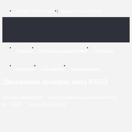
Добавить комментарий
Добавить связь номеров
Главная
Мобильные справочники
Городские
Короткие
Call-центры
Бизнес-каталог
Диапазоны номеров кода 05322
Городские справочники
/
Телефоны Полтавы и Полтавской области
/
Код - 05322
/
Формат 05322-XXXXX