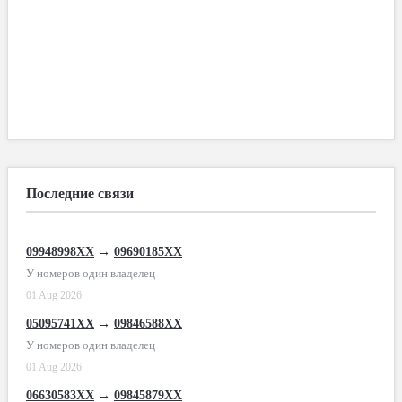
Последние связи
09948998XX
→
09690185XX
У номеров один владелец
01 Aug 2026
05095741XX
→
09846588XX
У номеров один владелец
01 Aug 2026
06630583XX
→
09845879XX