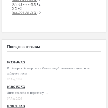
077-117-77-XX
+2
XX
+2
044-221-81-XX
+2
Последние отзывы
07331602XX
В. Валерия Викторовна - Мошенница! Заказывает товар и не
забирает посы
…
07 Aug 2026
09307152XX
Диме спасибо за перевозку
…
07 Aug 2026
09985918XX