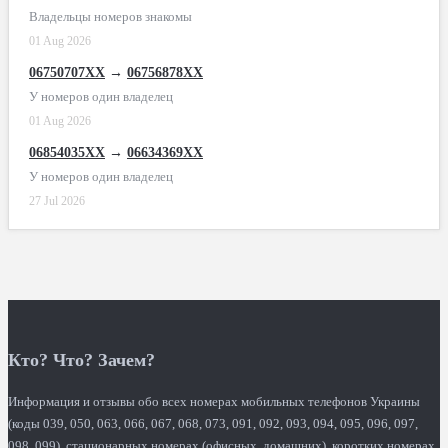
Владельцы номеров знакомы
01 Aug 2026
06750707XX
→
06756878XX
У номеров один владелец
01 Aug 2026
06854035XX
→
06634369XX
У номеров один владелец
27 Jul 2026
Кто? Что? Зачем?
Информация и отзывы обо всех номерах мобильных телефонов Украины
(коды 039, 050, 063, 066, 067, 068, 073, 091, 092, 093, 094, 095, 096, 097,
098, 099), стационарных номерах (офисных, домашних), коротких номерах