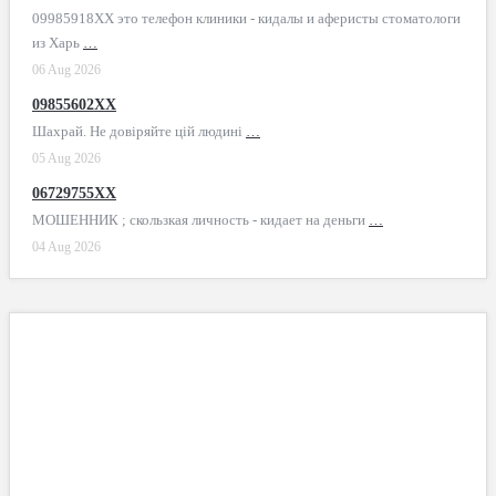
09985918XX это телефон клиники - кидалы и аферисты стоматологи
из Харь
…
06 Aug 2026
09855602XX
Шахрай. Не довіряйте цій людині
…
05 Aug 2026
06729755XX
МОШЕННИК ; скользкая личность - кидает на деньги
…
04 Aug 2026