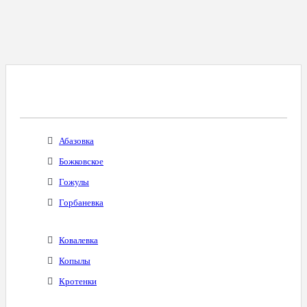
Все Города С Таким Же Междугородним
Кодом
Абазовка
Божковское
Гожулы
Горбаневка
Ковалевка
Копылы
Кротенки