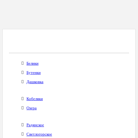
Все Города С Таким Же Междугородним
Кодом
Белики
Бутенки
Дашковка
Кобеляки
Озера
Радянское
Светлогорское