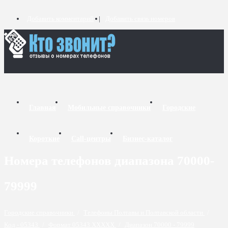
Добавить комментарий
Добавить связь номеров
Главная
Мобильные справочники
Городские
Короткие
Call-центры
Бизнес-каталог
Номера телефонов диапазона 70000-
79999
Городские справочники
/
Телефоны Полтавы и Полтавской области
/
Код - 05343
/
Формат 05343 XXXXX
/
Диапазон 70000 - 79999