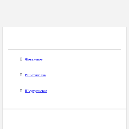
Все Города С Таким Же Междугородним
Кодом
Жовтневое
Решетиловка
Шкурупиевка
Диапазоны Телефонных Номеров