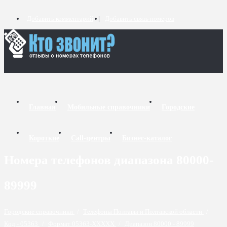
Добавить комментарий
Добавить связь номеров
Главная
Мобильные справочники
Городские
Короткие
Call-центры
Бизнес-каталог
Номера телефонов диапазона 80000-
89999
Городские справочники
/
Телефоны Полтавы и Полтавской области
/
Код - 05363
/
Формат 05363-XXXXX
/
Диапазон 80000 - 89999