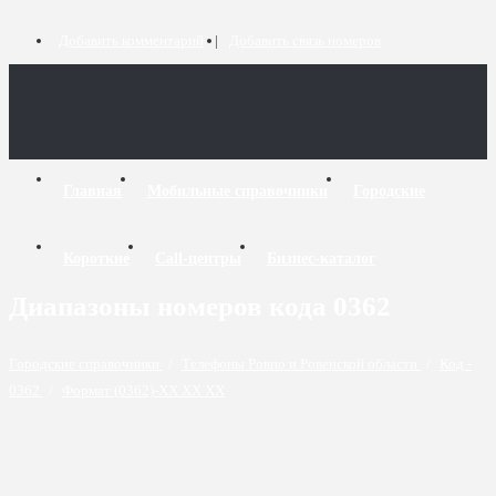
Добавить комментарий
Добавить связь номеров
Главная
Мобильные справочники
Городские
Короткие
Call-центры
Бизнес-каталог
Диапазоны номеров кода 0362
Городские справочники
/
Телефоны Ровно и Ровенской области
/
Код -
0362
/
Формат (0362)-XX XX XX