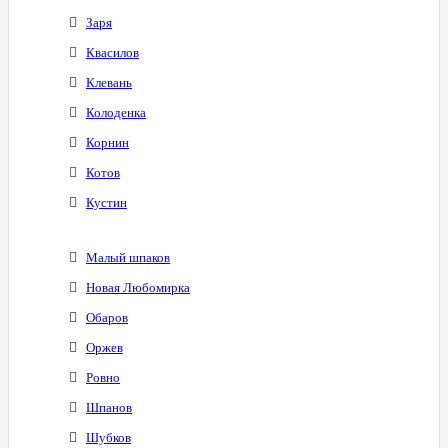
Заря
Квасилов
Клевань
Колоденка
Корнин
Котов
Кустин
Малый шпаков
Новая Любомирка
Обаров
Оржев
Ровно
Шпанов
Шубков