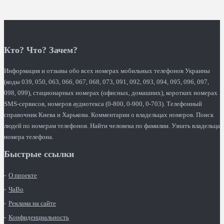
Кто? Что? Зачем?
Информация и отзывы обо всех номерах мобильных телефонов Украины
(коды 039, 050, 063, 066, 067, 068, 073, 091, 092, 093, 094, 095, 096, 097,
098, 099), стационарных номерах (офисных, домашних), коротких номерах
SMS-сервисов, номеров аудиотекса (0-800, 0-900, 0-703). Телефонный
справочник Киева и Харькова. Комментарии о владельцах номеров. Поиск
людей по номерам телефонов. Найти человека по фамилии. Узнать владельца
номера телефона.
Быстрые ссылки
О проекте
ЧаВо
Реклама на сайте
Конфиденциальность