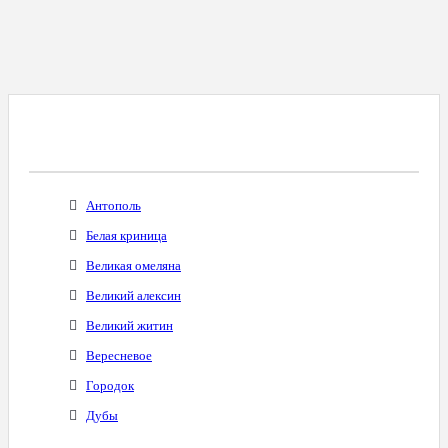
Все Города С Таким Же Междугородним
Кодом
Антополь
Белая криница
Великая омеляна
Великий алексин
Великий житин
Вересневое
Городок
Дубы