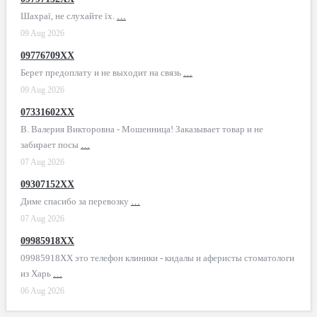
Шахраї, не слухайте їх.
…
09 Aug 2026
09776709XX
Берет предоплату и не выходит на связь
…
09 Aug 2026
07331602XX
В. Валерия Викторовна - Мошенница! Заказывает товар и не
забирает посы
…
07 Aug 2026
09307152XX
Диме спасибо за перевозку
…
07 Aug 2026
09985918XX
09985918XX это телефон клиники - кидалы и аферисты стоматологи
из Харь
…
06 Aug 2026