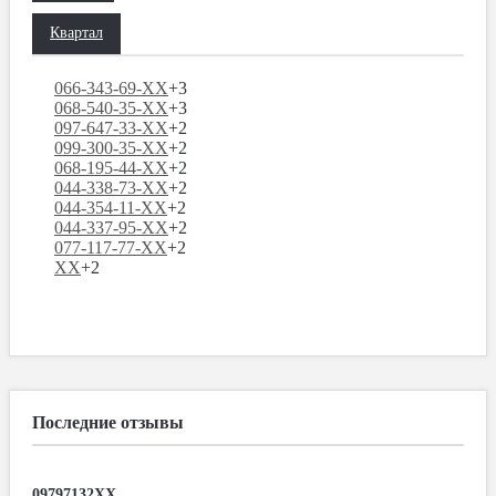
Квартал
066-343-69-XX
+3
068-540-35-XX
+3
097-647-33-XX
+2
099-300-35-XX
+2
068-195-44-XX
+2
044-338-73-XX
+2
044-354-11-XX
+2
044-337-95-XX
+2
077-117-77-XX
+2
XX
+2
Последние отзывы
09797132XX