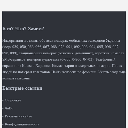
Кто? Что? Зачем?
Информация и отзывы обо всех номерах мобильных телефонов Украины
(коды 039, 050, 063, 066, 067, 068, 073, 091, 092, 093, 094, 095, 096, 097,
098, 099), стационарных номерах (офисных, домашних), коротких номерах
SMS-сервисов, номеров аудиотекса (0-800, 0-900, 0-703). Телефонный
справочник Киева и Харькова. Комментарии о владельцах номеров. Поиск
людей по номерам телефонов. Найти человека по фамилии. Узнать владельца
номера телефона.
Быстрые ссылки
О проекте
ЧаВо
Реклама на сайте
Конфиденциальность