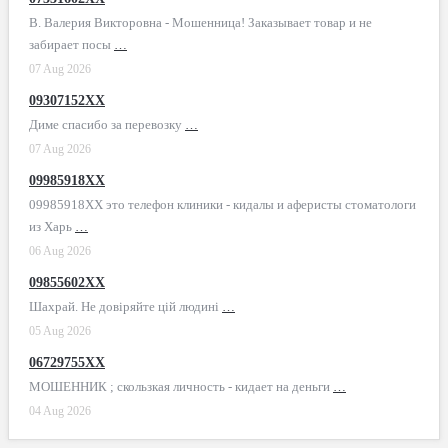
В. Валерия Викторовна - Мошенница! Заказывает товар и не
забирает посы
…
07 Aug 2026
09307152XX
Диме спасибо за перевозку
…
07 Aug 2026
09985918XX
09985918XX это телефон клиники - кидалы и аферисты стоматологи
из Харь
…
06 Aug 2026
09855602XX
Шахрай. Не довіряйте цій людині
…
05 Aug 2026
06729755XX
МОШЕННИК ; скользкая личность - кидает на деньги
…
04 Aug 2026