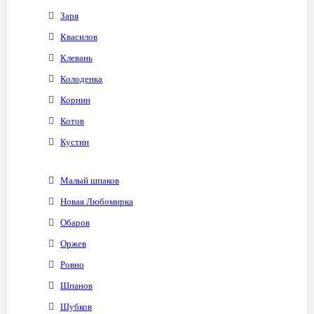
Заря
Квасилов
Клевань
Колоденка
Корнин
Котов
Кустин
Малый шпаков
Новая Любомирка
Обаров
Оржев
Ровно
Шпанов
Шубков