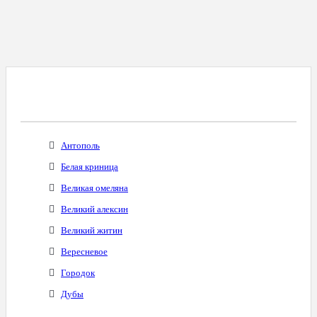
Все Города С Таким Же Междугородним
Кодом
Антополь
Белая криница
Великая омеляна
Великий алексин
Великий житин
Вересневое
Городок
Дубы