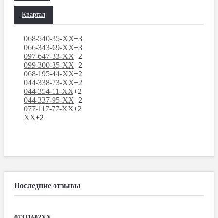
Квартал
068-540-35-XX
+3
066-343-69-XX
+3
097-647-33-XX
+2
099-300-35-XX
+2
068-195-44-XX
+2
044-338-73-XX
+2
044-354-11-XX
+2
044-337-95-XX
+2
077-117-77-XX
+2
XX
+2
Последние отзывы
07331602XX