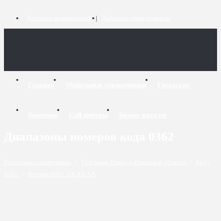
Добавить комментарий
Добавить связь номеров
Главная
Мобильные справочники
Городские
Короткие
Call-центры
Бизнес-каталог
Диапазоны номеров кода 0362
Городские справочники
/
Телефоны Ровно и Ровенской области
/
Код -
0362
/
Формат 0362 XX XX XX