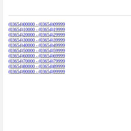
Диапазоны Телефонных Номеров
(03654)00000 - (03654)09999
(03654)10000 - (03654)19999
(03654)20000 - (03654)29999
(03654)30000 - (03654)39999
(03654)40000 - (03654)49999
(03654)50000 - (03654)59999
(03654)60000 - (03654)69999
(03654)70000 - (03654)79999
(03654)80000 - (03654)89999
(03654)90000 - (03654)99999