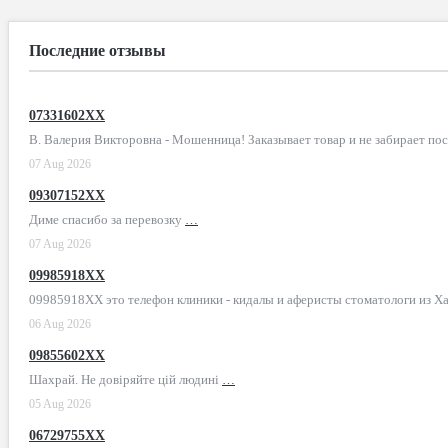
Последние отзывы
07331602XX
В. Валерия Викторовна - Мошенница! Заказывает товар и не забирает по
07 Aug 2026
09307152XX
Диме спасибо за перевозку
…
07 Aug 2026
09985918XX
09985918XX это телефон клиники - кидалы и аферисты стоматологи из Х
06 Aug 2026
09855602XX
Шахрай. Не довіряйте цій людині
…
05 Aug 2026
06729755XX