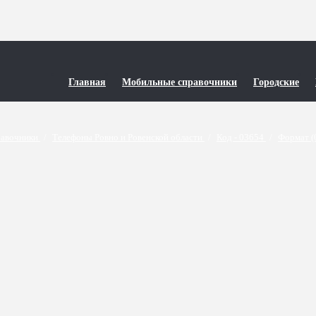
Главная
Мобильные справочники
Городские
равочники
/
Телефоны Ровно и Ровенской области
/
Код - 03654
/
Формат 