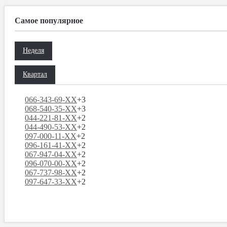
Самое популярное
Неделя
Квартал
066-343-69-XX
+3
068-540-35-XX
+3
044-221-81-XX
+2
044-490-53-XX
+2
097-000-11-XX
+2
096-161-41-XX
+2
067-947-04-XX
+2
096-070-00-XX
+2
067-737-98-XX
+2
097-647-33-XX
+2