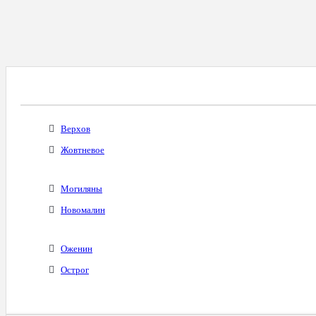
Все Города С Таким Же Междугородним Код
Верхов
Жовтневое
Могиляны
Новомалин
Оженин
Острог