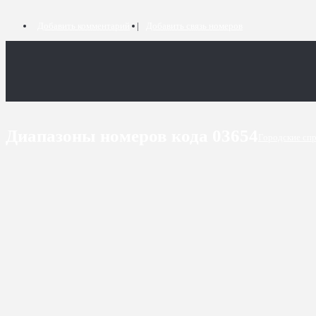
Добавить комментарий
Добавить связь номеров
Диапазоны номеров кода 03654
Городские сп