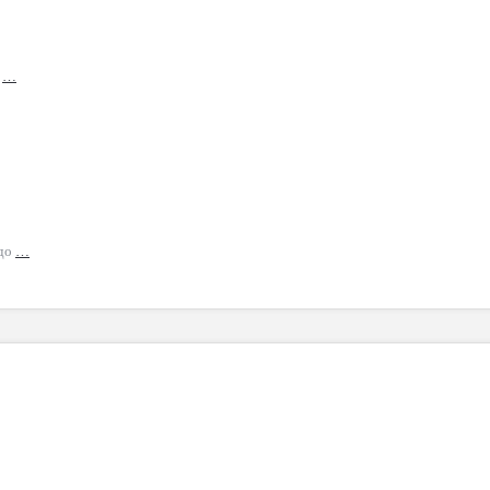
д
…
 до
…