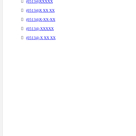
(05134)XXXXX
(05134)X XX XX
(05134)X-XX-XX
(05134) XXXXX
(05134) X XX XX