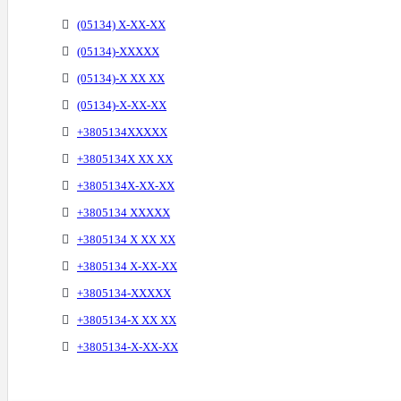
(05134) X-XX-XX
(05134)-XXXXX
(05134)-X XX XX
(05134)-X-XX-XX
+3805134XXXXX
+3805134X XX XX
+3805134X-XX-XX
+3805134 XXXXX
+3805134 X XX XX
+3805134 X-XX-XX
+3805134-XXXXX
+3805134-X XX XX
+3805134-X-XX-XX