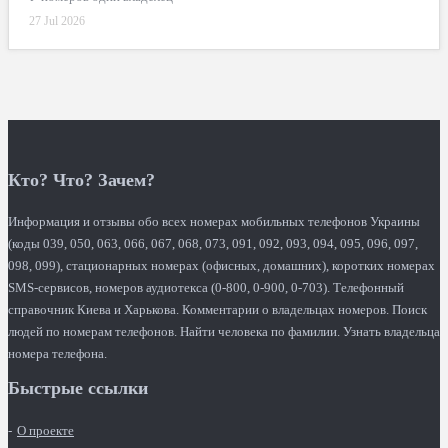
27 Jul 2026
Кто? Что? Зачем?
Информация и отзывы обо всех номерах мобильных телефонов Украины
(коды 039, 050, 063, 066, 067, 068, 073, 091, 092, 093, 094, 095, 096, 097,
098, 099), стационарных номерах (офисных, домашних), коротких номерах
SMS-сервисов, номеров аудиотекса (0-800, 0-900, 0-703). Телефонный
справочник Киева и Харькова. Комментарии о владельцах номеров. Поиск
людей по номерам телефонов. Найти человека по фамилии. Узнать владельца
номера телефона.
Быстрые ссылки
О проекте