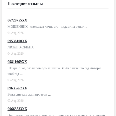
Последние отзывы
06729755XX
МОШЕННИК ; скользкая личность - кидает на деньги
…
04 Aug 2026
09538100XX
ЛЮБЛЮ СІЛЬНА
…
04 Aug 2026
09811669XX
Шахраї! надіслали повідомлення на Вайбер начебто від Авторіа -
щоб під
…
03 Aug 2026
09633267XX
Выглядит как скам прозвон
…
03 Aug 2026
09663533XX
Этот номер засвечен в YouTube, принадлежит вьетнамцу, который