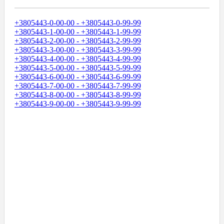
+3805443-0-00-00 - +3805443-0-99-99
+3805443-1-00-00 - +3805443-1-99-99
+3805443-2-00-00 - +3805443-2-99-99
+3805443-3-00-00 - +3805443-3-99-99
+3805443-4-00-00 - +3805443-4-99-99
+3805443-5-00-00 - +3805443-5-99-99
+3805443-6-00-00 - +3805443-6-99-99
+3805443-7-00-00 - +3805443-7-99-99
+3805443-8-00-00 - +3805443-8-99-99
+3805443-9-00-00 - +3805443-9-99-99