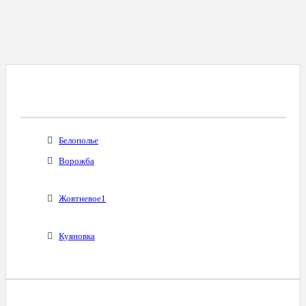
Все Города С Таким Же Междугородним
Кодом
Белополье
Ворожба
Жовтневое1
Куяновка
Диапазоны Телефонных Номеров