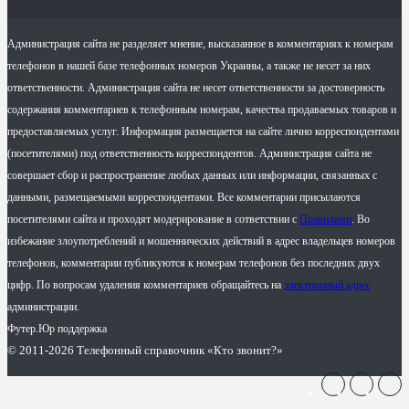
Администрация сайта не разделяет мнение, высказанное в комментариях к номерам
телефонов в нашей базе телефонных номеров Украины, а также не несет за них
ответственности. Администрация сайта не несет ответственности за достоверность
содержания комментариев к телефонным номерам, качества продаваемых товаров и
предоставляемых услуг. Информация размещается на сайте лично корреспондентами
(посетителями) под ответственность корреспондентов. Администрация сайта не
совершает сбор и распространение любых данных или информации, связанных с
данными, размещаемыми корреспондентами. Все комментарии присылаются
посетителями сайта и проходят модерирование в сответствии с
Правилами
. Во
избежание злоупотреблений и мошеннических действий в адрес владельцев номеров
телефонов, комментарии публикуются к номерам телефонов без последних двух
цифр. По вопросам удаления комментариев обращайтесь на
электронный адрес
администрации.
Футер.Юр поддержка
© 2011-2026 Телефонный справочник «Кто звонит?»