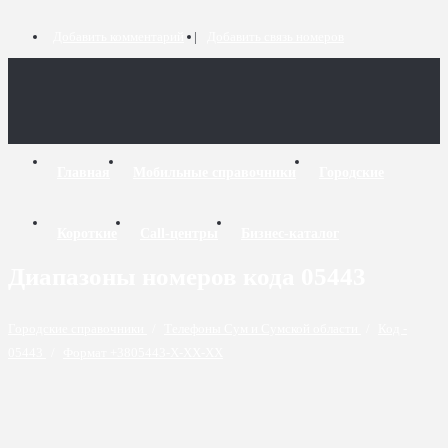
Добавить комментарий
Добавить связь номеров
Главная
Мобильные справочники
Городские
Короткие
Call-центры
Бизнес-каталог
Диапазоны номеров кода 05443
Городские справочники
/
Телефоны Сум и Сумской области
/
Код -
05443
/
Формат +3805443-X-XX-XX