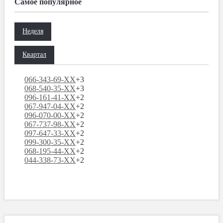
Самое популярное
Неделя
Квартал
066-343-69-XX
+3
068-540-35-XX
+3
096-161-41-XX
+2
067-947-04-XX
+2
096-070-00-XX
+2
067-737-98-XX
+2
097-647-33-XX
+2
099-300-35-XX
+2
068-195-44-XX
+2
044-338-73-XX
+2