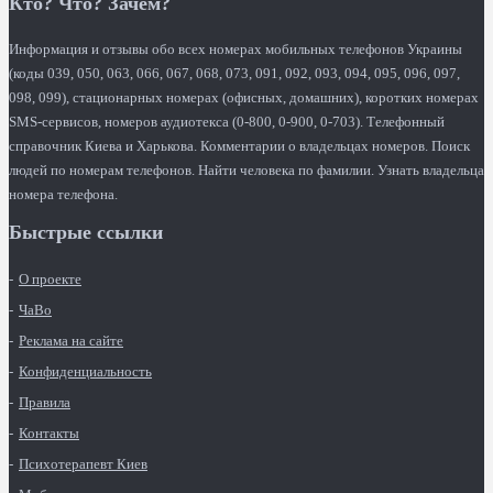
Кто? Что? Зачем?
Информация и отзывы обо всех номерах мобильных телефонов Украины
(коды 039, 050, 063, 066, 067, 068, 073, 091, 092, 093, 094, 095, 096, 097,
098, 099), стационарных номерах (офисных, домашних), коротких номерах
SMS-сервисов, номеров аудиотекса (0-800, 0-900, 0-703). Телефонный
справочник Киева и Харькова. Комментарии о владельцах номеров. Поиск
людей по номерам телефонов. Найти человека по фамилии. Узнать владельца
номера телефона.
Быстрые ссылки
О проекте
ЧаВо
Реклама на сайте
Конфиденциальность
Правила
Контакты
Психотерапевт Киев