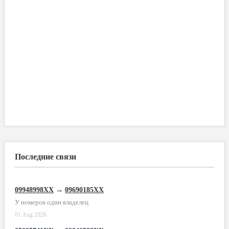
Последние связи
09948998XX
→
09690185XX
У номеров один владелец
01 Aug 2026