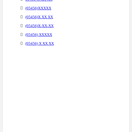
(05456)XXXXX
(05456)X XX XX
(05456)X-XX-XX
(05456) XXXXX
(05456) X XX XX