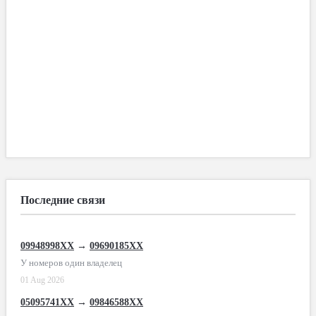
Последние связи
09948998XX
→
09690185XX
У номеров один владелец
01 Aug 2026
05095741XX
→
09846588XX