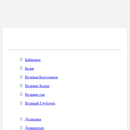
Все Города С Таким Же Междугородним
Кодом
Байковцы
Белая
Великая Березовица
Великие Борки
Великие гаи
Великий Глубочек
Должанка
Домаморич