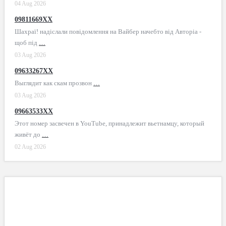
04 Aug 2026
09811669XX
Шахраї! надіслали повідомлення на Вайбер начебто від Авторіа -
щоб під
…
03 Aug 2026
09633267XX
Выглядит как скам прозвон
…
03 Aug 2026
09663533XX
Этот номер засвечен в YouTube, принадлежит вьетнамцу, который
живёт до
…
02 Aug 2026