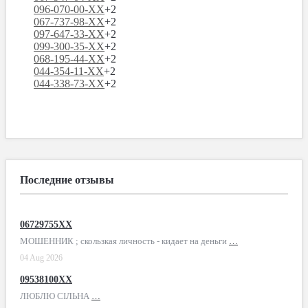
096-070-00-XX
+2
067-737-98-XX
+2
097-647-33-XX
+2
099-300-35-XX
+2
068-195-44-XX
+2
044-354-11-XX
+2
044-338-73-XX
+2
Последние отзывы
06729755XX
МОШЕННИК ; скользкая личность - кидает на деньги
…
04 Aug 2026
09538100XX
ЛЮБЛЮ СІЛЬНА
…