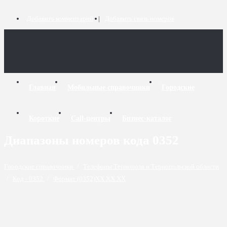
Добавить комментарий
Добавить связь номеров
Главная
Мобильные справочники
Городские
Короткие
Call-центры
Бизнес-каталог
Диапазоны номеров кода 0352
Городские справочники
/
Телефоны Тернополя и Тернопольской области
/
Код - 0352
/
Формат (0352)XX XX XX