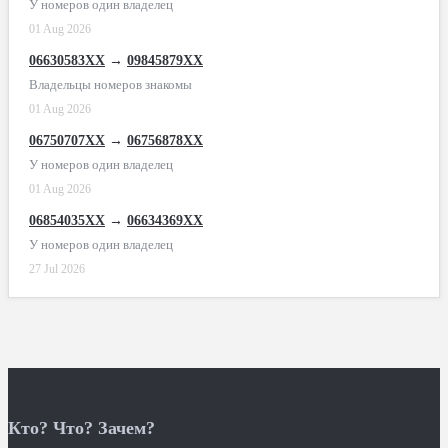
У номеров один владелец
01 Aug 2026
06630583XX
→
09845879XX
Владельцы номеров знакомы
01 Aug 2026
06750707XX
→
06756878XX
У номеров один владелец
01 Aug 2026
06854035XX
→
06634369XX
У номеров один владелец
27 Jul 2026
Кто? Что? Зачем?