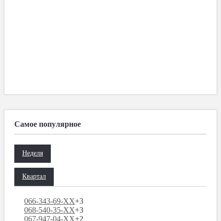
Самое популярное
Неделя
Квартал
066-343-69-XX
+3
068-540-35-XX
+3
067-947-04-XX
+2