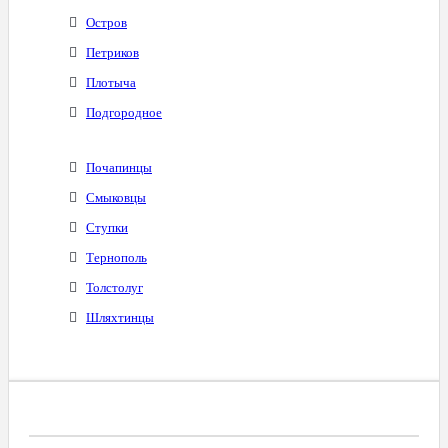
Остров
Петриков
Плотыча
Подгородное
Почапинцы
Смыковцы
Ступки
Тернополь
Толстолуг
Шляхтинцы
Диапазоны Телефонных Номеров