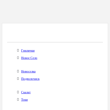
Все Города С Таким Же Междугородним
Кодом
Гнилички
Новое Село
Новоселка
Подволочиск
Скалат
Токи