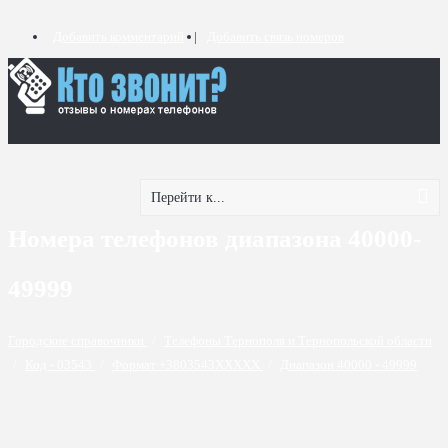
Добавить комментарий
Добавить связь номеров
Перейти к...
Номера телефонов диапазона 40000-
49999
Городские справочники
/
Телефоны Тернополя и Тернопольской области
/
Код - 03543
/
Формат +3803543XXXXX
/
Диапазон 40000 - 49999