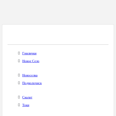
Все Города С Таким Же Междугородним
Кодом
Гнилички
Новое Село
Новоселка
Подволочиск
Скалат
Токи