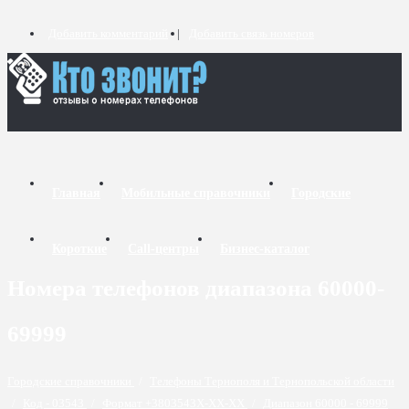
Добавить комментарий
Добавить связь номеров
Главная
Мобильные справочники
Городские
Короткие
Call-центры
Бизнес-каталог
Номера телефонов диапазона 60000-
69999
Городские справочники
/
Телефоны Тернополя и Тернопольской области
/
Код - 03543
/
Формат +3803543X-XX-XX
/
Диапазон 60000 - 69999