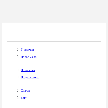
Все Города С Таким Же Междугородним
Кодом
Гнилички
Новое Село
Новоселка
Подволочиск
Скалат
Токи