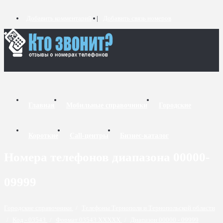
Добавить комментарий
Добавить связь номеров
Главная
Мобильные справочники
Городские
Короткие
Call-центры
Бизнес-каталог
Номера телефонов диапазона 00000-
09999
Городские справочники
/
Телефоны Тернополя и Тернопольской области
/
Код - 03543
/
Формат 03543 XXXXX
/
Диапазон 00000 - 09999