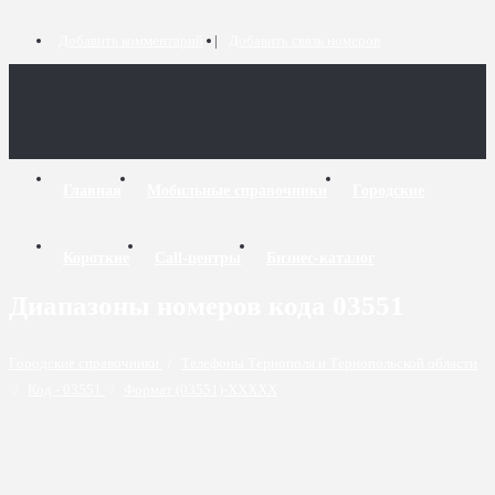
Добавить комментарий
Добавить связь номеров
Главная
Мобильные справочники
Городские
Короткие
Call-центры
Бизнес-каталог
Диапазоны номеров кода 03551
Городские справочники
/
Телефоны Тернополя и Тернопольской области
/
Код - 03551
/
Формат (03551)-XXXXX