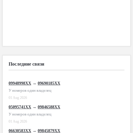
Последние связи
09948998XX
→
09690185XX
У номеров один владелец
01 Aug 2026
05095741XX
→
09846588XX
У номеров один владелец
01 Aug 2026
06630583XX
→
09845879XX