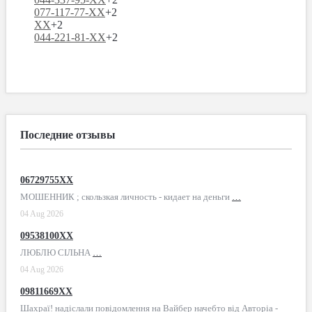
077-117-77-XX
+2
XX
+2
044-221-81-XX
+2
Последние отзывы
06729755XX
МОШЕННИК ; скользкая личность - кидает на деньги
…
04 Aug 2026
09538100XX
ЛЮБЛЮ СІЛЬНА
…
04 Aug 2026
09811669XX
Шахраї! надіслали повідомлення на Вайбер начебто від Авторіа -