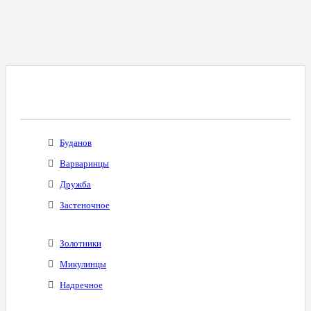
Все Города С Таким Же Междугородним
Кодом
Буданов
Варваринцы
Дружба
Застеночное
Золотники
Микулинцы
Надречное