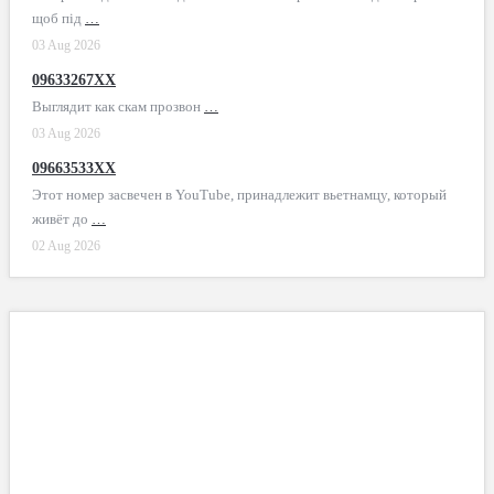
щоб під
…
03 Aug 2026
09633267XX
Выглядит как скам прозвон
…
03 Aug 2026
09663533XX
Этот номер засвечен в YouTube, принадлежит вьетнамцу, который
живёт до
…
02 Aug 2026