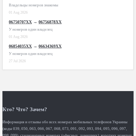
Владельцы номеров знакомы
01 Aug 2026
06750707XX
→
06756878XX
У номеров один владелец
01 Aug 2026
06854035XX
→
06634369XX
У номеров один владелец
27 Jul 2026
Кто? Что? Зачем?
Информация и отзывы обо всех номерах мобильных телефонов Украины
(коды 039, 050, 063, 066, 067, 068, 073, 091, 092, 093, 094, 095, 096, 097,
098, 099), стационарных номерах (офисных, домашних), коротких номерах