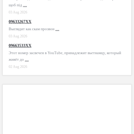
щоб під
…
03 Aug 2026
09633267XX
Выглядит как скам прозвон
…
03 Aug 2026
09663533XX
Этот номер засвечен в YouTube, принадлежит вьетнамцу, который
живёт до
…
02 Aug 2026