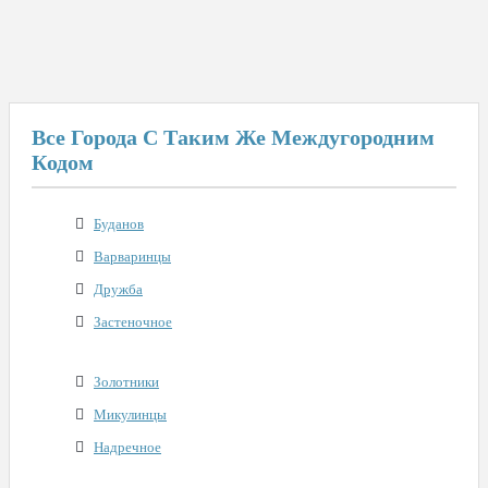
Все Города С Таким Же Междугородним
Кодом
Буданов
Варваринцы
Дружба
Застеночное
Золотники
Микулинцы
Надречное