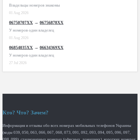
Владельцы номеров знакомы
01 Aug 2026
06750707XX
→
06756878XX
У номеров один владелец
01 Aug 2026
06854035XX
→
06634369XX
У номеров один владелец
27 Jul 2026
Кто? Что? Зачем?
Информация и отзывы обо всех номерах мобильных телефонов Украины
(коды 039, 050, 063, 066, 067, 068, 073, 091, 092, 093, 094, 095, 096, 097,
098, 099), стационарных номерах (офисных, домашних), коротких номерах