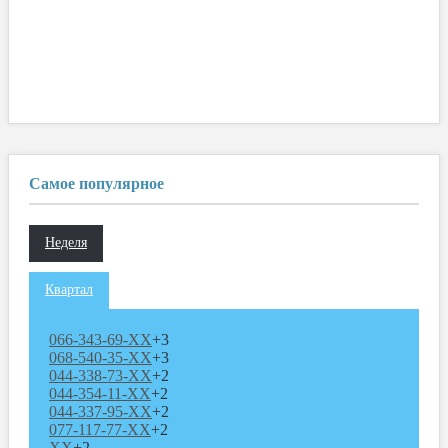
Самое популярное
Неделя
Квартал
066-343-69-XX
+3
068-540-35-XX
+3
044-338-73-XX
+2
044-354-11-XX
+2
044-337-95-XX
+2
077-117-77-XX
+2
XX
+2