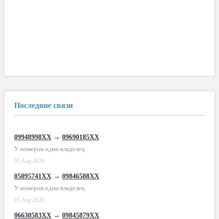
Последние связи
09948998XX
→
09690185XX
У номеров один владелец
01 Aug 2026
05095741XX
→
09846588XX
У номеров один владелец
01 Aug 2026
06630583XX
→
09845879XX