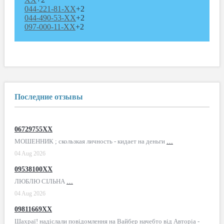
044-221-81-XX
+2
044-490-53-XX
+2
097-000-11-XX
+2
Последние отзывы
06729755XX
МОШЕННИК ; скользкая личность - кидает на деньги
…
04 Aug 2026
09538100XX
ЛЮБЛЮ СІЛЬНА
…
04 Aug 2026
09811669XX
Шахраї! надіслали повідомлення на Вайбер начебто від Авторіа -