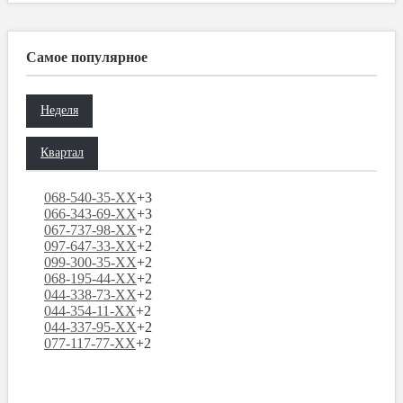
Самое популярное
Неделя
Квартал
068-540-35-XX
+3
066-343-69-XX
+3
067-737-98-XX
+2
097-647-33-XX
+2
099-300-35-XX
+2
068-195-44-XX
+2
044-338-73-XX
+2
044-354-11-XX
+2
044-337-95-XX
+2
077-117-77-XX
+2