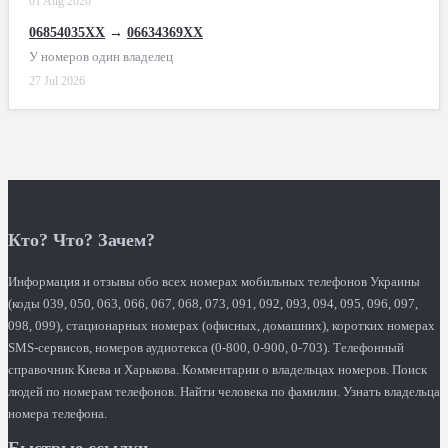
01 Aug 2026
06854035XX
→
06634369XX
У номеров один владелец
27 Jul 2026
Кто? Что? Зачем?
Информация и отзывы обо всех номерах мобильных телефонов Украины
(коды 039, 050, 063, 066, 067, 068, 073, 091, 092, 093, 094, 095, 096, 097,
098, 099), стационарных номерах (офисных, домашних), коротких номерах
SMS-сервисов, номеров аудиотекса (0-800, 0-900, 0-703). Телефонный
справочник Киева и Харькова. Комментарии о владельцах номеров. Поиск
людей по номерам телефонов. Найти человека по фамилии. Узнать владельца
номера телефона.