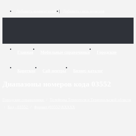
Добавить комментарий
Добавить связь номеров
Главная
Мобильные справочники
Городские
Короткие
Call-центры
Бизнес-каталог
Диапазоны номеров кода 03552
Городские справочники
/
Телефоны Тернополя и Тернопольской области
/
Код - 03552
/
Формат (03552)XXXXX