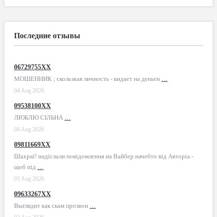
Последние отзывы
06729755XX
МОШЕННИК ; скользкая личность - кидает на деньги
…
04 Aug 2026
09538100XX
ЛЮБЛЮ СІЛЬНА
…
04 Aug 2026
09811669XX
Шахраї! надіслали повідомлення на Вайбер начебто від Авторіа -
щоб під
…
03 Aug 2026
09633267XX
Выглядит как скам прозвон
…