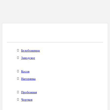
Все Города С Таким Же Междугородним
Кодом
Белобожница
Заводское
Косов
Нагорянка
Пробежная
Чортков