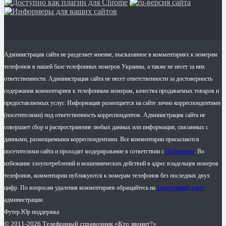
Администрация сайта не разделяет мнение, высказанное в комментариях к номерам
телефонов в нашей базе телефонных номеров Украины, а также не несет за них
ответственности. Администрация сайта не несет ответственности за достоверность
содержания комментариев к телефонным номерам, качества продаваемых товаров и
предоставляемых услуг. Информация размещается на сайте лично корреспондентами
(посетителями) под ответственность корреспондентов. Администрация сайта не
совершает сбор и распространение любых данных или информации, связанных с
данными, размещаемыми корреспондентами. Все комментарии присылаются
посетителями сайта и проходят модерирование в сответствии с
Правилами
. Во
избежание злоупотреблений и мошеннических действий в адрес владельцев номеров
телефонов, комментарии публикуются к номерам телефонов без последних двух
цифр. По вопросам удаления комментариев обращайтесь на
электронный адрес
администрации.
Футер.Юр поддержка
© 2011-2026 Телефонный справочник «Кто звонит?»