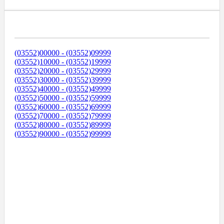
Диапазоны Телефонных Номеров
(03552)00000 - (03552)09999
(03552)10000 - (03552)19999
(03552)20000 - (03552)29999
(03552)30000 - (03552)39999
(03552)40000 - (03552)49999
(03552)50000 - (03552)59999
(03552)60000 - (03552)69999
(03552)70000 - (03552)79999
(03552)80000 - (03552)89999
(03552)90000 - (03552)99999