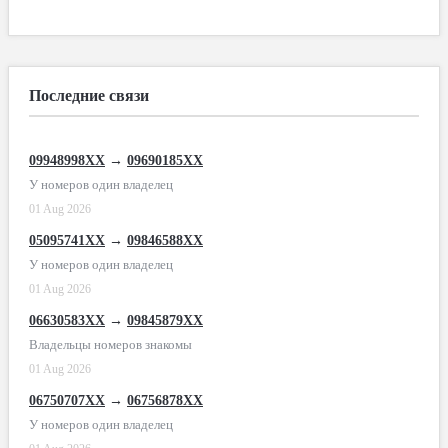
Последние связи
09948998XX
→
09690185XX
У номеров один владелец
01 Aug 2026
05095741XX
→
09846588XX
У номеров один владелец
01 Aug 2026
06630583XX
→
09845879XX
Владельцы номеров знакомы
01 Aug 2026
06750707XX
→
06756878XX
У номеров один владелец