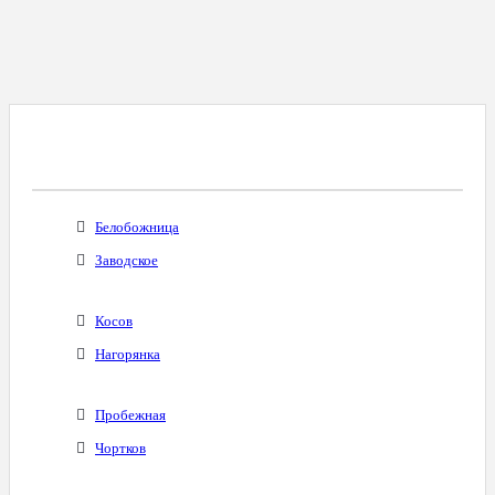
Все Города С Таким Же Междугородним
Кодом
Белобожница
Заводское
Косов
Нагорянка
Пробежная
Чортков