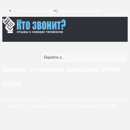
Добавить комментарий
Добавить связь номеров
Перейти к...
Номера телефонов диапазона 20000-
29999
Городские справочники
/
Телефоны Тернополя и Тернопольской области
/
Код - 03552
/
Формат 03552 XXXXX
/
Диапазон 20000 - 29999