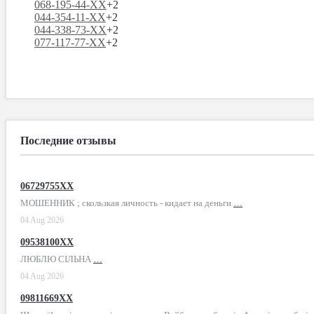
068-195-44-XX
+2
044-354-11-XX
+2
044-338-73-XX
+2
077-117-77-XX
+2
Последние отзывы
06729755XX
МОШЕННИК ; скользкая личность - кидает на деньги
…
04 Aug 2026
09538100XX
ЛЮБЛЮ СІЛЬНА
…
04 Aug 2026
09811669XX