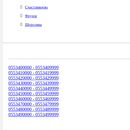
Счастливцево
Фрунзе
Щорсовка
Диапазоны Телефонных Номеров
0553400000 - 0553409999
0553410000 - 0553419999
0553420000 - 0553429999
0553430000 - 0553439999
0553440000 - 0553449999
0553450000 - 0553459999
0553460000 - 0553469999
0553470000 - 0553479999
0553480000 - 0553489999
0553490000 - 0553499999