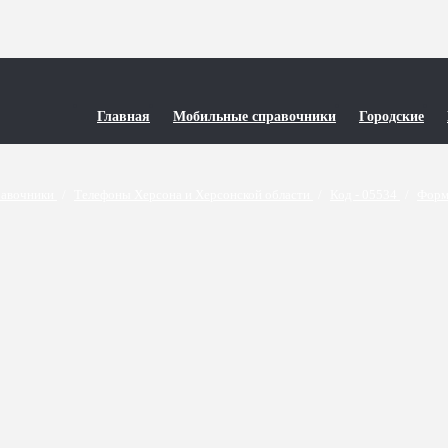
Главная
Мобильные справочники
Городские
равочники
/
Телефоны Херсона и Херсонской области
/
Код - 05534
/
Форм