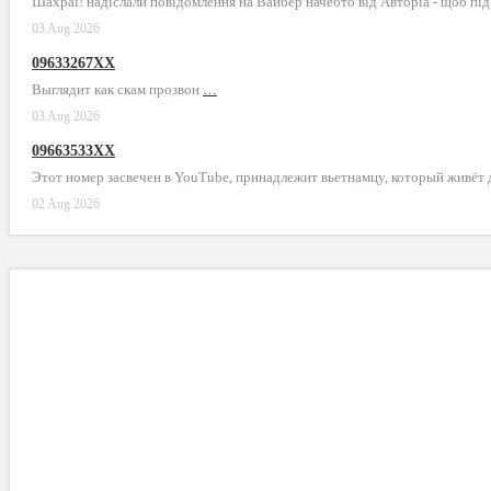
Шахраї! надіслали повідомлення на Вайбер начебто від Авторіа - щоб пі
03 Aug 2026
09633267XX
Выглядит как скам прозвон
…
03 Aug 2026
09663533XX
Этот номер засвечен в YouTube, принадлежит вьетнамцу, который живёт
02 Aug 2026