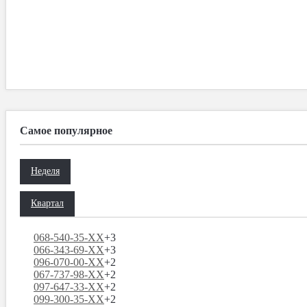
Самое популярное
Неделя
Квартал
068-540-35-XX
+3
066-343-69-XX
+3
096-070-00-XX
+2
067-737-98-XX
+2
097-647-33-XX
+2
099-300-35-XX
+2