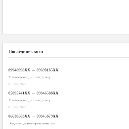
Последние связи
09948998XX
→
09690185XX
У номеров один владелец
01 Aug 2026
05095741XX
→
09846588XX
У номеров один владелец
01 Aug 2026
06630583XX
→
09845879XX
Владельцы номеров знакомы