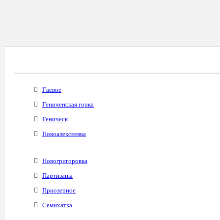
Все Города С Таким Же Междугородним Код
Гаевое
Гениченская горка
Геническ
Новоалексеевка
Новогригоровка
Партизаны
Приозерное
Семихатка