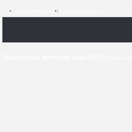
Добавить комментарий
Добавить связь номеров
Диапазоны номеров кода 05534
Городские сп