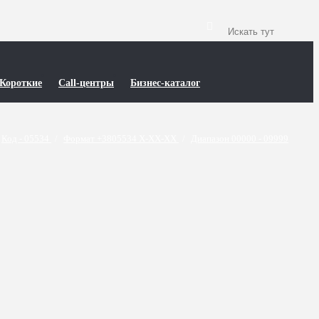
Короткие
Call-центры
Бизнес-каталог
Код - 05534
/
Формат +3805534 X-XX-XX
/
Диапазон 00000 - 09999