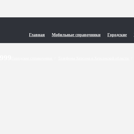
Главная
Мобильные справочники
Городские
9999
Городские справочники
/
Телефоны Херсона и Херсонской области
/