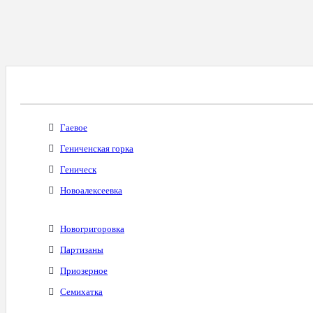
Все Города С Таким Же Междугородним Код
Гаевое
Гениченская горка
Геническ
Новоалексеевка
Новогригоровка
Партизаны
Приозерное
Семихатка