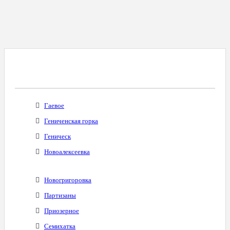
Все Города С Таким Же Междугородним
Кодом
Гаевое
Гениченская горка
Геническ
Новоалексеевка
Новогригоровка
Партизаны
Приозерное
Семихатка