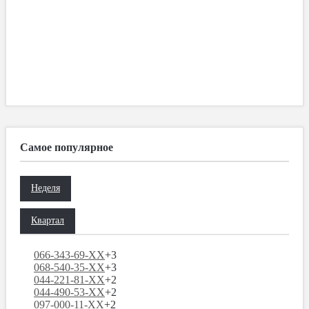
Самое популярное
Неделя
Квартал
066-343-69-XX
+3
068-540-35-XX
+3
044-221-81-XX
+2
044-490-53-XX
+2
097-000-11-XX
+2