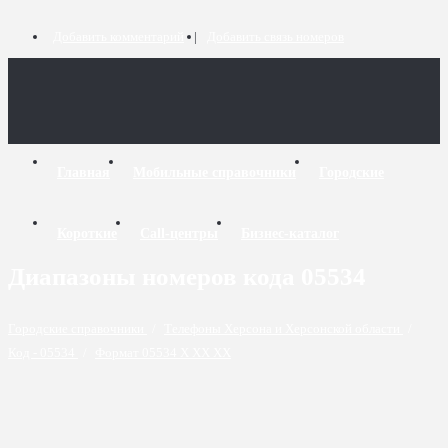
Добавить комментарий
Добавить связь номеров
Главная
Мобильные справочники
Городские
Короткие
Call-центры
Бизнес-каталог
Диапазоны номеров кода 05534
Городские справочники
/
Телефоны Херсона и Херсонской области
/
Код - 05534
/
Формат 05534 X XX XX