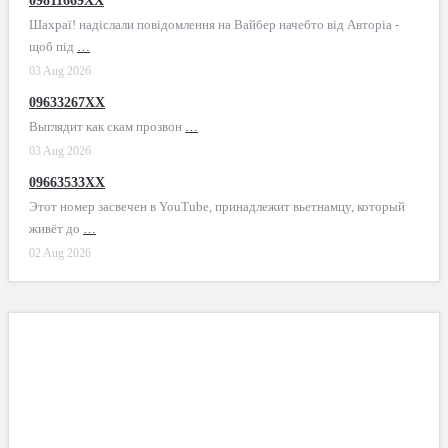
09811669XX
Шахраї! надіслали повідомлення на Вайбер начебто від Авторіа -
щоб під
…
03 Aug 2026
09633267XX
Выглядит как скам прозвон
…
03 Aug 2026
09663533XX
Этот номер засвечен в YouTube, принадлежит вьетнамцу, который
живёт до
…
02 Aug 2026