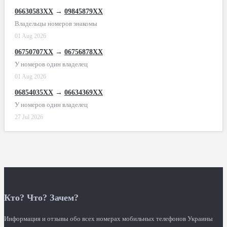
06630583XX
→
09845879XX
Владельцы номеров знакомы
01 Aug 2026
06750707XX
→
06756878XX
У номеров один владелец
01 Aug 2026
06854035XX
→
06634369XX
У номеров один владелец
27 Jul 2026
Кто? Что? Зачем?
Информация и отзывы обо всех номерах мобильных телефонов Украины