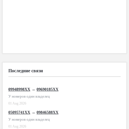
Последние связи
09948998XX
→
09690185XX
У номеров один владелец
01 Aug 2026
05095741XX
→
09846588XX
У номеров один владелец
01 Aug 2026