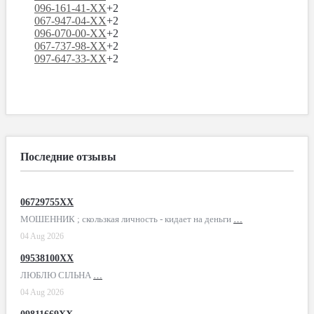
096-161-41-XX
+2
067-947-04-XX
+2
096-070-00-XX
+2
067-737-98-XX
+2
097-647-33-XX
+2
Последние отзывы
06729755XX
МОШЕННИК ; скользкая личность - кидает на деньги
…
04 Aug 2026
09538100XX
ЛЮБЛЮ СІЛЬНА
…
04 Aug 2026