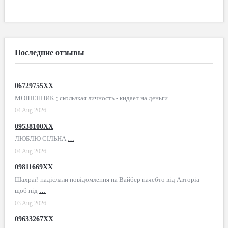
Последние отзывы
06729755XX
МОШЕННИК ; скользкая личность - кидает на деньги
…
04 Aug 2026
09538100XX
ЛЮБЛЮ СІЛЬНА
…
04 Aug 2026
09811669XX
Шахраї! надіслали повідомлення на Вайбер начебто від Авторіа -
щоб під
…
03 Aug 2026
09633267XX