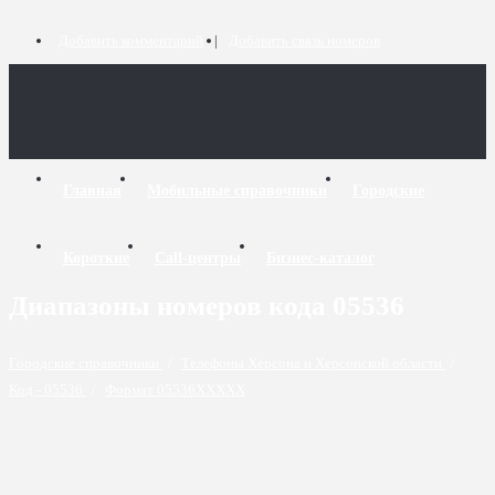
Добавить комментарий
Добавить связь номеров
Главная
Мобильные справочники
Городские
Короткие
Call-центры
Бизнес-каталог
Диапазоны номеров кода 05536
Городские справочники
/
Телефоны Херсона и Херсонской области
/
Код - 05536
/
Формат 05536XXXXX