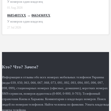
У номеров один владелец
01 Aug 2026
06854035XX
→
06634369XX
У номеров один владелец
27 Jul 2026
Кто? Что? Зачем?
Информация и отзывы обо всех номерах мобильных телефонов Украины
(коды 039, 050, 063, 066, 067, 068, 073, 091, 092, 093, 094, 095, 096, 097,
098, 099), стационарных номерах (офисных, домашних), коротких номерах
SMS-сервисов, номеров аудиотекса (0-800, 0-900, 0-703). Телефонный
справочник Киева и Харькова. Комментарии о владельцах номеров. Поиск
людей по номерам телефонов. Найти человека по фамилии. Узнать владельца
номера телефона.