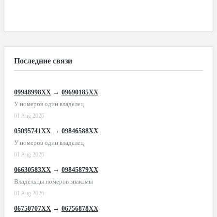
Последние связи
09948998XX
→
09690185XX
У номеров один владелец
01 Aug 2026
05095741XX
→
09846588XX
У номеров один владелец
01 Aug 2026
06630583XX
→
09845879XX
Владельцы номеров знакомы
01 Aug 2026
06750707XX
→
06756878XX