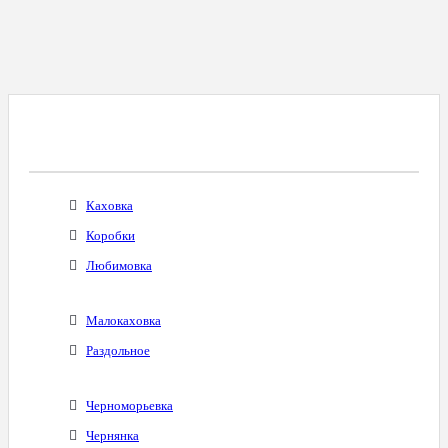
Все Города С Таким Же Междугородним
Кодом
Каховка
Коробки
Любимовка
Малокаховка
Раздольное
Черноморьевка
Чернянка