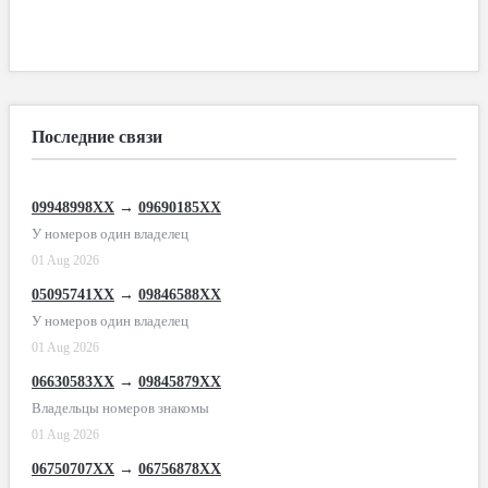
Последние связи
09948998XX
→
09690185XX
У номеров один владелец
01 Aug 2026
05095741XX
→
09846588XX
У номеров один владелец
01 Aug 2026
06630583XX
→
09845879XX
Владельцы номеров знакомы
01 Aug 2026
06750707XX
→
06756878XX