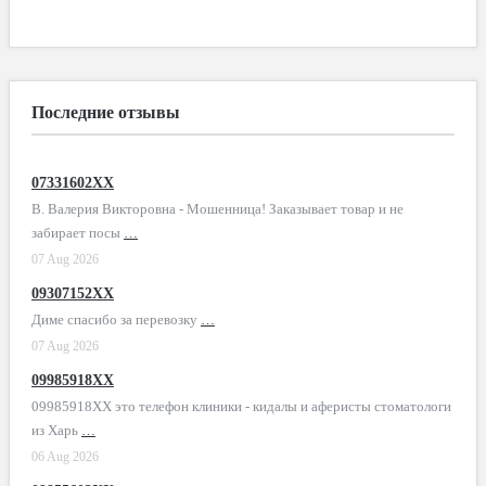
Последние отзывы
07331602XX
В. Валерия Викторовна - Мошенница! Заказывает товар и не
забирает посы
…
07 Aug 2026
09307152XX
Диме спасибо за перевозку
…
07 Aug 2026
09985918XX
09985918XX это телефон клиники - кидалы и аферисты стоматологи
из Харь
…
06 Aug 2026