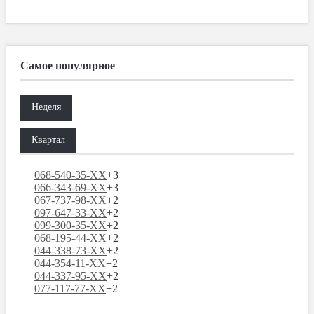
Самое популярное
Неделя
Квартал
068-540-35-XX
+3
066-343-69-XX
+3
067-737-98-XX
+2
097-647-33-XX
+2
099-300-35-XX
+2
068-195-44-XX
+2
044-338-73-XX
+2
044-354-11-XX
+2
044-337-95-XX
+2
077-117-77-XX
+2