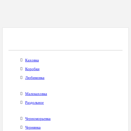
Все Города С Таким Же Междугородним
Кодом
Каховка
Коробки
Любимовка
Малокаховка
Раздольное
Черноморьевка
Чернянка