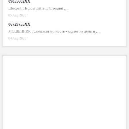
09855602XX
Шахрай. Не довіряйте цій людині
…
05 Aug 2026
06729755XX
МОШЕННИК ; скользкая личность - кидает на деньги
…
04 Aug 2026