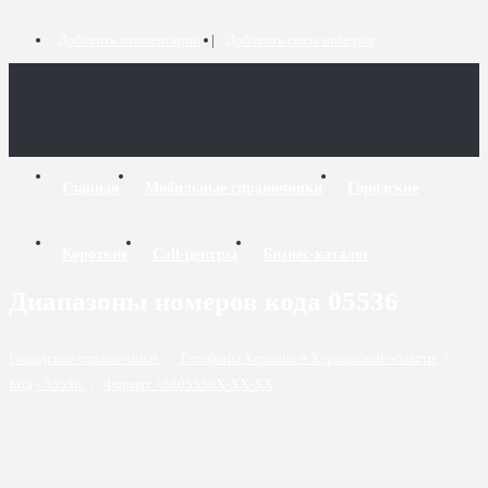
Добавить комментарий
Добавить связь номеров
Главная
Мобильные справочники
Городские
Короткие
Call-центры
Бизнес-каталог
Диапазоны номеров кода 05536
Городские справочники
/
Телефоны Херсона и Херсонской области
/
Код - 05536
/
Формат +3805536X-XX-XX