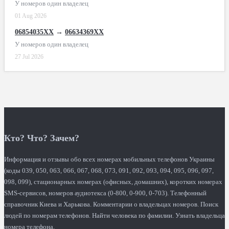
У номеров один владелец
01 Aug 2026
06854035XX
→
06634369XX
У номеров один владелец
27 Jul 2026
Кто? Что? Зачем?
Информация и отзывы обо всех номерах мобильных телефонов Украины
(коды 039, 050, 063, 066, 067, 068, 073, 091, 092, 093, 094, 095, 096, 097,
098, 099), стационарных номерах (офисных, домашних), коротких номерах
SMS-сервисов, номеров аудиотекса (0-800, 0-900, 0-703). Телефонный
справочник Киева и Харькова. Комментарии о владельцах номеров. Поиск
людей по номерам телефонов. Найти человека по фамилии. Узнать владельца
номера телефона.