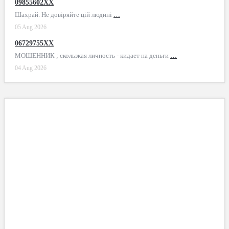
09855602XX
Шахрай. Не довіряйте цій людині
…
05 Aug 2026
06729755XX
МОШЕННИК ; скользкая личность - кидает на деньги
…
04 Aug 2026