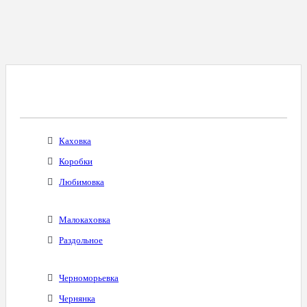
Все Города С Таким Же Междугородним
Кодом
Каховка
Коробки
Любимовка
Малокаховка
Раздольное
Черноморьевка
Чернянка