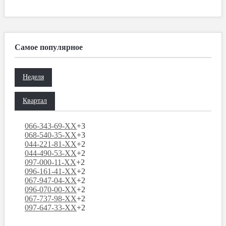
Самое популярное
Неделя
Квартал
066-343-69-XX
+3
068-540-35-XX
+3
044-221-81-XX
+2
044-490-53-XX
+2
097-000-11-XX
+2
096-161-41-XX
+2
067-947-04-XX
+2
096-070-00-XX
+2
067-737-98-XX
+2
097-647-33-XX
+2