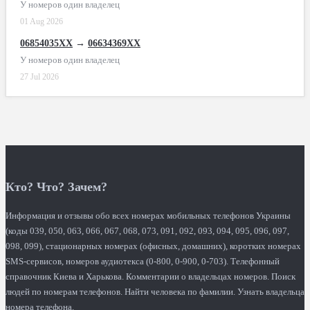
У номеров один владелец
01 Aug 2026
06854035XX
→
06634369XX
У номеров один владелец
27 Jul 2026
Кто? Что? Зачем?
Информация и отзывы обо всех номерах мобильных телефонов Украины
(коды 039, 050, 063, 066, 067, 068, 073, 091, 092, 093, 094, 095, 096, 097,
098, 099), стационарных номерах (офисных, домашних), коротких номерах
SMS-сервисов, номеров аудиотекса (0-800, 0-900, 0-703). Телефонный
справочник Киева и Харькова. Комментарии о владельцах номеров. Поиск
людей по номерам телефонов. Найти человека по фамилии. Узнать владельца
номера телефона.