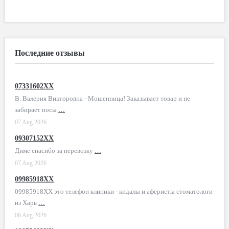
Последние отзывы
07331602XX
В. Валерия Викторовна - Мошенница! Заказывает товар и не
забирает посы
…
07 Aug 2026
09307152XX
Диме спасибо за перевозку
…
07 Aug 2026
09985918XX
09985918XX это телефон клиники - кидалы и аферисты стоматологи
из Харь
…
06 Aug 2026