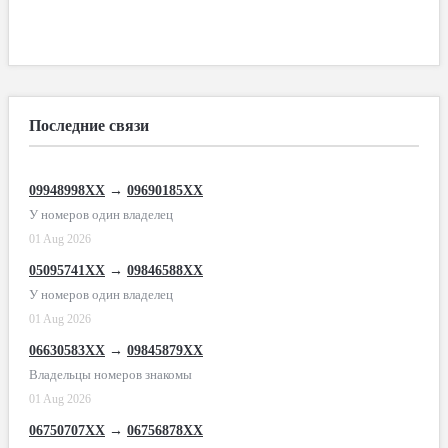
Последние связи
09948998XX
→
09690185XX
У номеров один владелец
01 Aug 2026
05095741XX
→
09846588XX
У номеров один владелец
01 Aug 2026
06630583XX
→
09845879XX
Владельцы номеров знакомы
01 Aug 2026
06750707XX
→
06756878XX