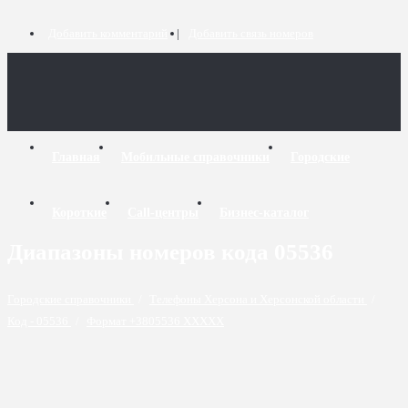
Добавить комментарий
Добавить связь номеров
Главная
Мобильные справочники
Городские
Короткие
Call-центры
Бизнес-каталог
Диапазоны номеров кода 05536
Городские справочники
/
Телефоны Херсона и Херсонской области
/
Код - 05536
/
Формат +3805536 XXXXX