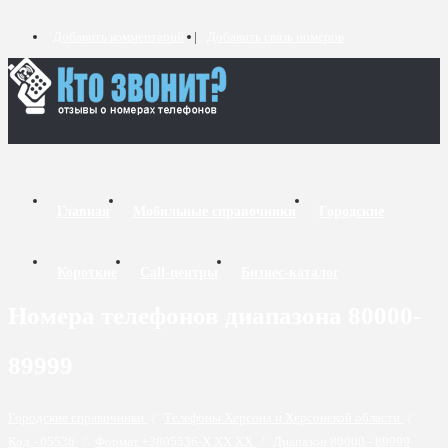
Добавить комментарий
Добавить связь номеров
Главная
Мобильные справочники
Городские
Короткие
Call-центры
Бизнес-каталог
Номера телефонов диапазона 80000-
89999
Городские справочники
/
Телефоны Херсона и Херсонской области
/
Код - 05536
/
Формат +3805536-X XX XX
/
Диапазон 80000 - 89999