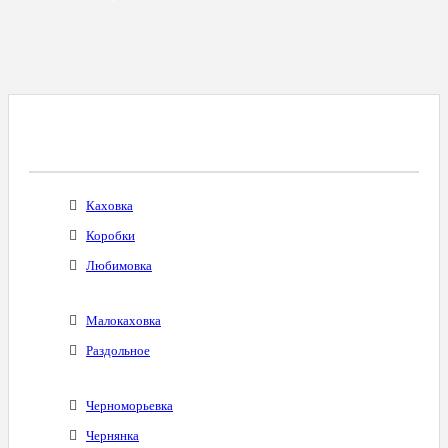
Все Города С Таким Же Междугородним
Кодом
Каховка
Коробки
Любимовка
Малокаховка
Раздольное
Черноморьевка
Чернянка