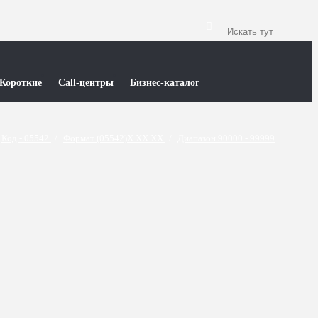
Короткие
Call-центры
Бизнес-каталог
Код - 05542
/
Формат (05542)X XX XX
/
Диапазон 90000 - 99999