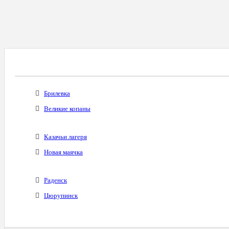
Все Города С Таким Же Междугородним Код
Брилевка
Великие копаны
Казачьи лагеря
Новая маячка
Раденск
Цюрупинск