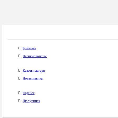
Все Города С Таким Же Междугородним Код
Брилевка
Великие копаны
Казачьи лагеря
Новая маячка
Раденск
Цюрупинск