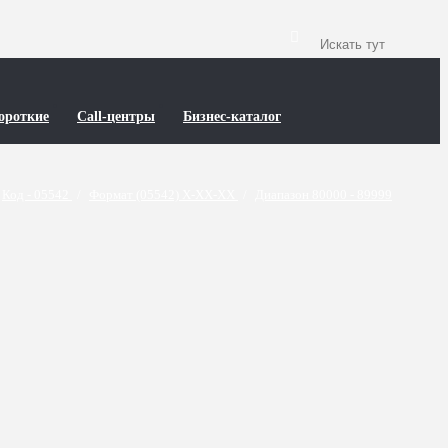
ороткие
Call-центры
Бизнес-каталог
Код - 05542
/
Формат (05542) X-XX-XX
/
Диапазон 80000 - 89999