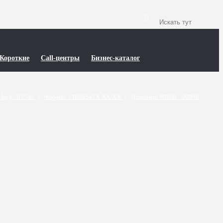
Короткие
Call-центры
Бизнес-каталог
Код - 05542
/
Формат +3805542X XX XX
/
Диапазон 90000 - 99999