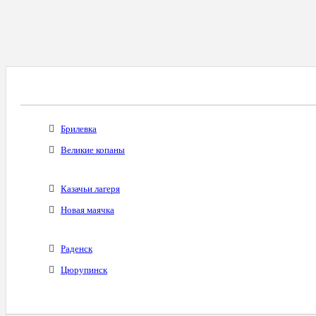
Все Города С Таким Же Междугородним Код
Брилевка
Великие копаны
Казачьи лагеря
Новая маячка
Раденск
Цюрупинск