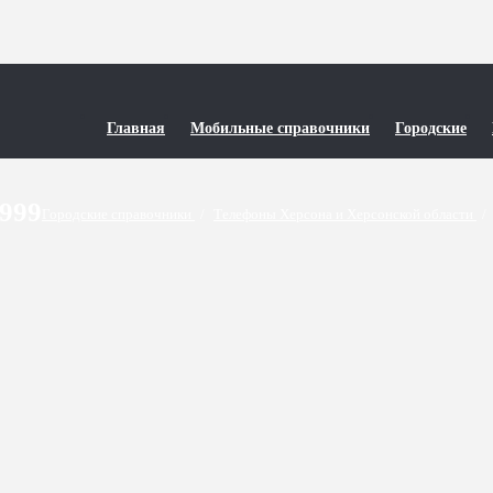
Главная
Мобильные справочники
Городские
9999
Городские справочники
/
Телефоны Херсона и Херсонской области
/