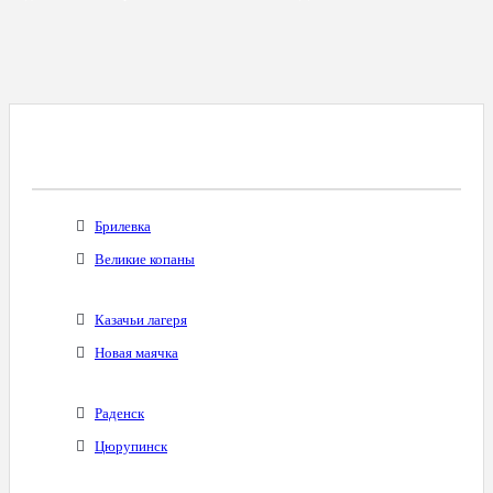
Все Города С Таким Же Междугородним
Кодом
Брилевка
Великие копаны
Казачьи лагеря
Новая маячка
Раденск
Цюрупинск