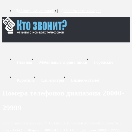
Добавить комментарий
Добавить связь номеров
Главная
Мобильные справочники
Городские
Короткие
Call-центры
Бизнес-каталог
Номера телефонов диапазона 20000-
29999
Городские справочники
/
Телефоны Херсона и Херсонской области
/
Код - 05542
/
Формат +3805542 X XX XX
/
Диапазон 20000 - 29999