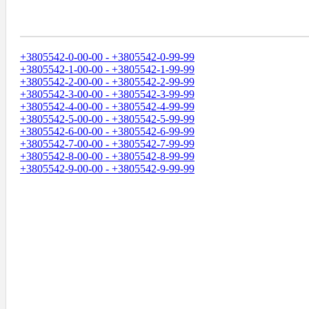
Диапазоны Телефонных Номеров
+3805542-0-00-00 - +3805542-0-99-99
+3805542-1-00-00 - +3805542-1-99-99
+3805542-2-00-00 - +3805542-2-99-99
+3805542-3-00-00 - +3805542-3-99-99
+3805542-4-00-00 - +3805542-4-99-99
+3805542-5-00-00 - +3805542-5-99-99
+3805542-6-00-00 - +3805542-6-99-99
+3805542-7-00-00 - +3805542-7-99-99
+3805542-8-00-00 - +3805542-8-99-99
+3805542-9-00-00 - +3805542-9-99-99