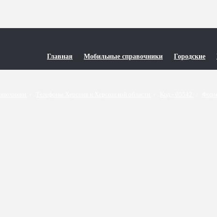
Главная
Мобильные справочники
Городские
равочники
/
Телефоны Херсона и Херсонской области
/
Код - 05542
/
Форм