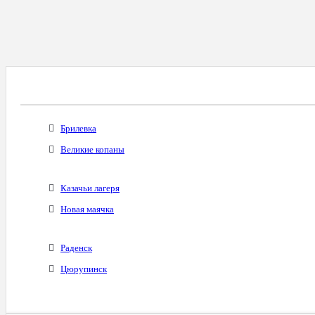
Все Города С Таким Же Междугородним Код
Брилевка
Великие копаны
Казачьи лагеря
Новая маячка
Раденск
Цюрупинск