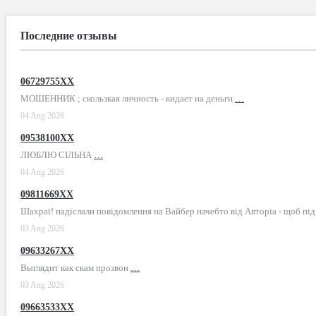
Последние отзывы
06729755XX
МОШЕННИК ; скользкая личность - кидает на деньги
…
04 Aug 2026
09538100XX
ЛЮБЛЮ СІЛЬНА
…
04 Aug 2026
09811669XX
Шахраї! надіслали повідомлення на Вайбер начебто від Авторіа - щоб пі
03 Aug 2026
09633267XX
Выглядит как скам прозвон
…
03 Aug 2026
09663533XX