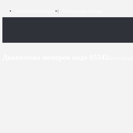
Добавить комментарий
Добавить связь номеров
Диапазоны номеров кода 05542
Городские сп