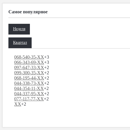
Самое популярное
Неделя
Квартал
068-540-35-XX
+3
066-343-69-XX
+3
097-647-33-XX
+2
099-300-35-XX
+2
068-195-44-XX
+2
044-338-73-XX
+2
044-354-11-XX
+2
044-337-95-XX
+2
077-117-77-XX
+2
XX
+2