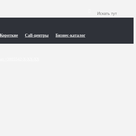
Короткие
Call-центры
Бизнес-каталог
ат +3805542-X-XX-XX