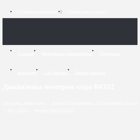
Добавить комментарий
Добавить связь номеров
Главная
Мобильные справочники
Городские
Короткие
Call-центры
Бизнес-каталог
Диапазоны номеров кода 04332
Городские справочники
/
Телефоны Хмельницкого и Хмельницкой области
/
Код - 04332
/
Формат 04332XXXXX