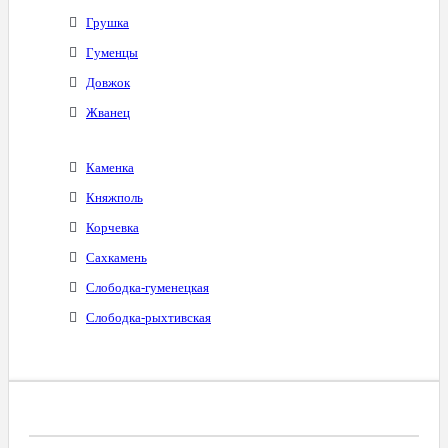
Грушка
Гуменцы
Довжок
Жванец
Каменка
Княжполь
Корчевка
Сахкамень
Слободка-гуменецкая
Слободка-рыхтивская
Диапазоны Телефонных Номеров