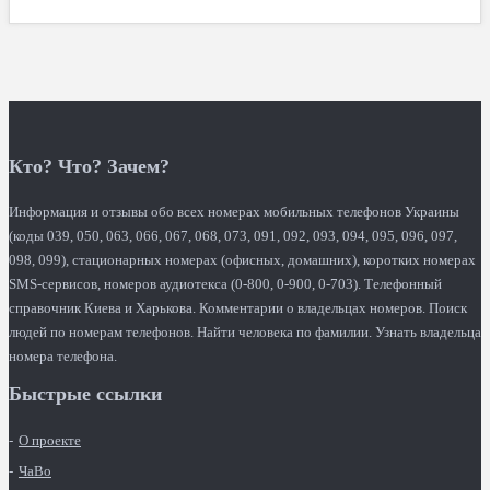
Кто? Что? Зачем?
Информация и отзывы обо всех номерах мобильных телефонов Украины
(коды 039, 050, 063, 066, 067, 068, 073, 091, 092, 093, 094, 095, 096, 097,
098, 099), стационарных номерах (офисных, домашних), коротких номерах
SMS-сервисов, номеров аудиотекса (0-800, 0-900, 0-703). Телефонный
справочник Киева и Харькова. Комментарии о владельцах номеров. Поиск
людей по номерам телефонов. Найти человека по фамилии. Узнать владельца
номера телефона.
Быстрые ссылки
О проекте
ЧаВо