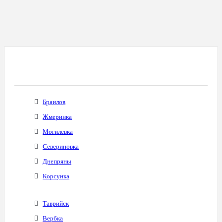
Все Города С Таким Же Междугородним
Кодом
Браилов
Жмеринка
Могилевка
Севериновка
Днепряны
Корсунка
Таврийск
Вербка