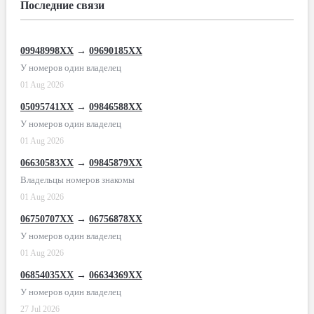
Последние связи
09948998XX
→
09690185XX
У номеров один владелец
01 Aug 2026
05095741XX
→
09846588XX
У номеров один владелец
01 Aug 2026
06630583XX
→
09845879XX
Владельцы номеров знакомы
01 Aug 2026
06750707XX
→
06756878XX
У номеров один владелец
01 Aug 2026
06854035XX
→
06634369XX
У номеров один владелец
27 Jul 2026