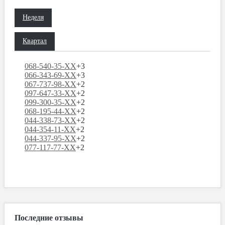
Неделя
Квартал
068-540-35-XX
+3
066-343-69-XX
+3
067-737-98-XX
+2
097-647-33-XX
+2
099-300-35-XX
+2
068-195-44-XX
+2
044-338-73-XX
+2
044-354-11-XX
+2
044-337-95-XX
+2
077-117-77-XX
+2
Последние отзывы