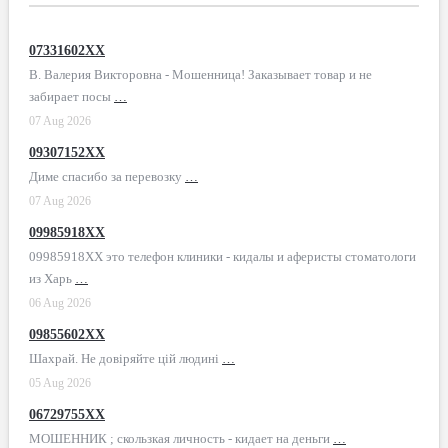
07331602XX
В. Валерия Викторовна - Мошенница! Заказывает товар и не
забирает посы
…
07 Aug 2026
09307152XX
Диме спасибо за перевозку
…
07 Aug 2026
09985918XX
09985918XX это телефон клиники - кидалы и аферисты стоматологи
из Харь
…
06 Aug 2026
09855602XX
Шахрай. Не довіряйте цій людині
…
05 Aug 2026
06729755XX
МОШЕННИК ; скользкая личность - кидает на деньги
…