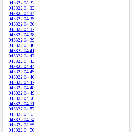
043322 04 32
043322 04 33
043322 04 34
043322 04 35
043322 04 36
043322 04 37
043322 04 38
043322 04 39
043322 04 40
043322 04 41
043322 04 42
043322 04 43
043322 04 44
043322 04 45
043322 04 46
043322 04 47
043322 04 48
043322 04 49
043322 04 50
043322 04 51
043322 04 52
043322 04 53
043322 04 54
043322 04 55
043322 04 56