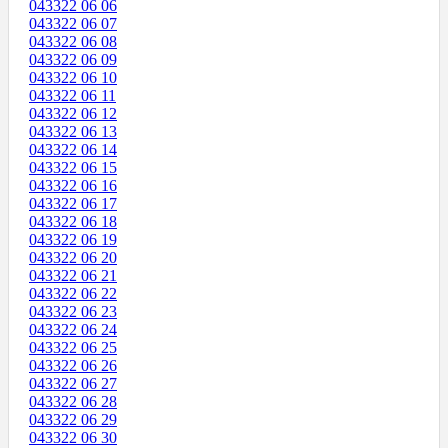
043322 06 06
043322 06 07
043322 06 08
043322 06 09
043322 06 10
043322 06 11
043322 06 12
043322 06 13
043322 06 14
043322 06 15
043322 06 16
043322 06 17
043322 06 18
043322 06 19
043322 06 20
043322 06 21
043322 06 22
043322 06 23
043322 06 24
043322 06 25
043322 06 26
043322 06 27
043322 06 28
043322 06 29
043322 06 30