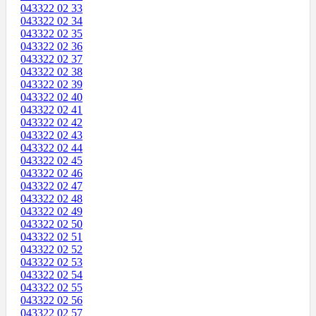
043322 02 33
043322 02 34
043322 02 35
043322 02 36
043322 02 37
043322 02 38
043322 02 39
043322 02 40
043322 02 41
043322 02 42
043322 02 43
043322 02 44
043322 02 45
043322 02 46
043322 02 47
043322 02 48
043322 02 49
043322 02 50
043322 02 51
043322 02 52
043322 02 53
043322 02 54
043322 02 55
043322 02 56
043322 02 57