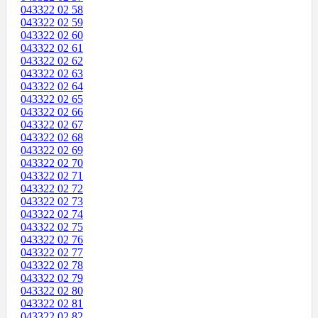
043322 02 58
043322 02 59
043322 02 60
043322 02 61
043322 02 62
043322 02 63
043322 02 64
043322 02 65
043322 02 66
043322 02 67
043322 02 68
043322 02 69
043322 02 70
043322 02 71
043322 02 72
043322 02 73
043322 02 74
043322 02 75
043322 02 76
043322 02 77
043322 02 78
043322 02 79
043322 02 80
043322 02 81
043322 02 82