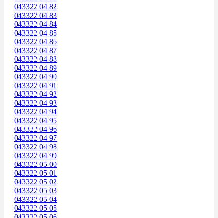
043322 04 82
043322 04 83
043322 04 84
043322 04 85
043322 04 86
043322 04 87
043322 04 88
043322 04 89
043322 04 90
043322 04 91
043322 04 92
043322 04 93
043322 04 94
043322 04 95
043322 04 96
043322 04 97
043322 04 98
043322 04 99
043322 05 00
043322 05 01
043322 05 02
043322 05 03
043322 05 04
043322 05 05
043322 05 06