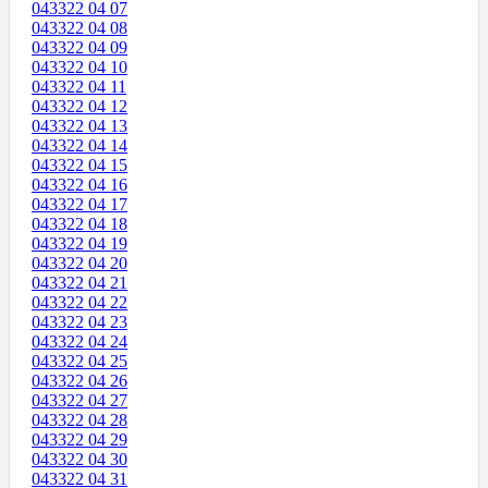
043322 04 07
043322 04 08
043322 04 09
043322 04 10
043322 04 11
043322 04 12
043322 04 13
043322 04 14
043322 04 15
043322 04 16
043322 04 17
043322 04 18
043322 04 19
043322 04 20
043322 04 21
043322 04 22
043322 04 23
043322 04 24
043322 04 25
043322 04 26
043322 04 27
043322 04 28
043322 04 29
043322 04 30
043322 04 31