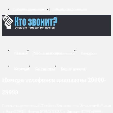
Добавить комментарий
Добавить связь номеров
Главная
Мобильные справочники
Городские
Короткие
Call-центры
Бизнес-каталог
Номера телефонов диапазона 20000-
29999
Городские справочники
/
Телефоны Хмельницкого и Хмельницкой области
/
Код - 04332
/
Формат 04332X XX XX
/
Диапазон 20000 - 29999