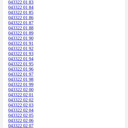
043322 01 83
043322 01 84
043322 01 85
043322 01 86
043322 01 87
043322 01 88
043322 01 89
043322 01 90
043322 01 91
043322 01 92
043322 01 93
043322 01 94
043322 01 95
043322 01 96
043322 01 97
043322 01 98
043322 01 99
043322 02 00
043322 02 01
043322 02 02
043322 02 03
043322 02 04
043322 02 05
043322 02 06
043322 02 07