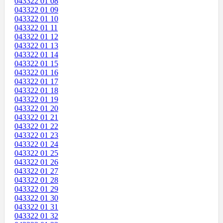
043322 01 08
043322 01 09
043322 01 10
043322 01 11
043322 01 12
043322 01 13
043322 01 14
043322 01 15
043322 01 16
043322 01 17
043322 01 18
043322 01 19
043322 01 20
043322 01 21
043322 01 22
043322 01 23
043322 01 24
043322 01 25
043322 01 26
043322 01 27
043322 01 28
043322 01 29
043322 01 30
043322 01 31
043322 01 32