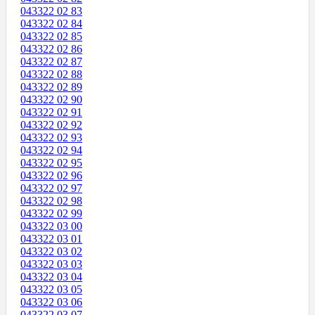
043322 02 83
043322 02 84
043322 02 85
043322 02 86
043322 02 87
043322 02 88
043322 02 89
043322 02 90
043322 02 91
043322 02 92
043322 02 93
043322 02 94
043322 02 95
043322 02 96
043322 02 97
043322 02 98
043322 02 99
043322 03 00
043322 03 01
043322 03 02
043322 03 03
043322 03 04
043322 03 05
043322 03 06
043322 03 07