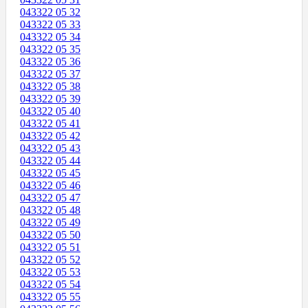
043322 05 32
043322 05 33
043322 05 34
043322 05 35
043322 05 36
043322 05 37
043322 05 38
043322 05 39
043322 05 40
043322 05 41
043322 05 42
043322 05 43
043322 05 44
043322 05 45
043322 05 46
043322 05 47
043322 05 48
043322 05 49
043322 05 50
043322 05 51
043322 05 52
043322 05 53
043322 05 54
043322 05 55