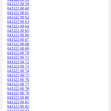
043322 00 59
043322 00 60
043322 00 61
043322 00 62
043322 00 63
043322 00 64
043322 00 65
043322 00 66
043322 00 67
043322 00 68
043322 00 69
043322 00 70
043322 00 71
043322 00 72
043322 00 73
043322 00 74
043322 00 75
043322 00 76
043322 00 77
043322 00 78
043322 00 79
043322 00 80
043322 00 81
043322 00 82
043322 00 83