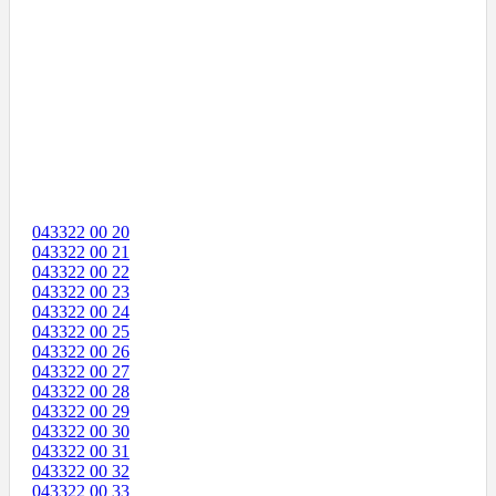
043322 00 20
043322 00 21
043322 00 22
043322 00 23
043322 00 24
043322 00 25
043322 00 26
043322 00 27
043322 00 28
043322 00 29
043322 00 30
043322 00 31
043322 00 32
043322 00 33