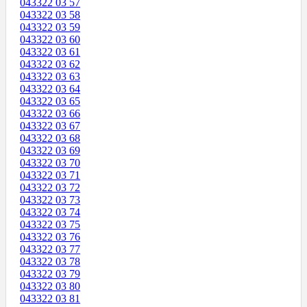
043322 03 57
043322 03 58
043322 03 59
043322 03 60
043322 03 61
043322 03 62
043322 03 63
043322 03 64
043322 03 65
043322 03 66
043322 03 67
043322 03 68
043322 03 69
043322 03 70
043322 03 71
043322 03 72
043322 03 73
043322 03 74
043322 03 75
043322 03 76
043322 03 77
043322 03 78
043322 03 79
043322 03 80
043322 03 81