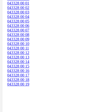
043328 00 01
043328 00 02
043328 00 03
043328 00 04
043328 00 05
043328 00 06
043328 00 07
043328 00 08
043328 00 09
043328 00 10
043328 00 11
043328 00 12
043328 00 13
043328 00 14
043328 00 15
043328 00 16
043328 00 17
043328 00 18
043328 00 19